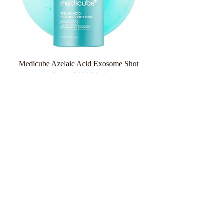
Medicube Azelaic Acid Exosome Shot
Serum 2000 30ml
Κανονική τιμή
Τιμή Έκπτωσης
26,90 €
20,18 €