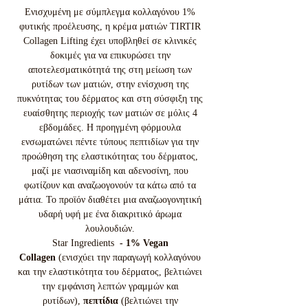
Ενισχυμένη με σύμπλεγμα κολλαγόνου 1%
φυτικής προέλευσης, η κρέμα ματιών TIRTIR
Collagen Lifting έχει υποβληθεί σε κλινικές
δοκιμές για να επικυρώσει την
αποτελεσματικότητά της στη μείωση των
ρυτίδων των ματιών, στην ενίσχυση της
πυκνότητας του δέρματος και στη σύσφιξη της
ευαίσθητης περιοχής των ματιών σε μόλις 4
εβδομάδες. Η προηγμένη φόρμουλα
ενσωματώνει πέντε τύπους πεπτιδίων για την
προώθηση της ελαστικότητας του δέρματος,
μαζί με νιασιναμίδη και αδενοσίνη, που
φωτίζουν και αναζωογονούν τα κάτω από τα
μάτια. Το προϊόν διαθέτει μια αναζωογονητική
υδαρή υφή με ένα διακριτικό άρωμα
λουλουδιών.
Star Ingredients
-
1% Vegan
Collagen
(ενισχύει την παραγωγή κολλαγόνου
και την ελαστικότητα του δέρματος, βελτιώνει
την εμφάνιση λεπτών γραμμών και
ρυτίδων),
πεπτίδια
(βελτιώνει την