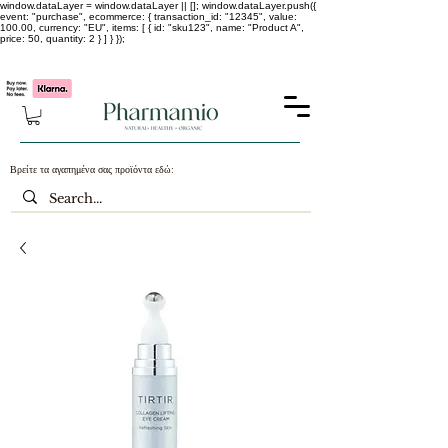
window.dataLayer = window.dataLayer || []; window.dataLayer.push({
event: "purchase", ecommerce: { transaction_id: "12345", value:
100.00, currency: "EU", items: [ { id: "sku123", name: "Product A",
price: 50, quantity: 2 } ] } });
-25% σε ΟΛΑ τα κορεάτικα καλλυντικά !!!!
Βρείτε τα αγαπημένα σας προϊόντα εδώ: