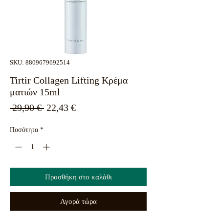
SKU: 8809679692514
Tirtir Collagen Lifting Κρέμα
ματιών 15ml
Κανονική
Τιμή
 29,90 € 
22,43 €
τιμή
Έκπτωσης
Ποσότητα
*
Προσθήκη στο καλάθι
Αγορά τώρα