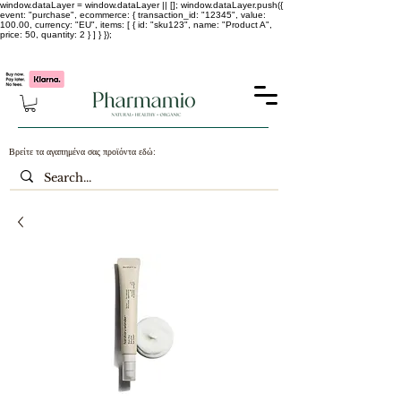
window.dataLayer = window.dataLayer || []; window.dataLayer.push({
event: "purchase", ecommerce: { transaction_id: "12345", value:
100.00, currency: "EU", items: [ { id: "sku123", name: "Product A",
price: 50, quantity: 2 } ] } });
-25% σε ΟΛΑ τα κορεάτικα καλλυντικά !!!!
Βρείτε τα αγαπημένα σας προϊόντα εδώ: