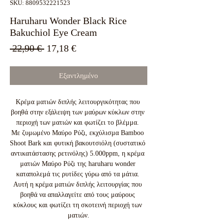
SKU: 8809532221523
Haruharu Wonder Black Rice
Bakuchiol Eye Cream
Κανονική
Τιμή
 22,90 € 
17,18 €
τιμή
Έκπτωσης
Εξαντλημένο
Κρέμα ματιών διπλής λειτουργικότητας που 
βοηθά στην εξάλειψη των μαύρων κύκλων στην 
περιοχή των ματιών και φωτίζει το βλέμμα. 

Με ζυμωμένο Μαύρο Ρύζι, εκχύλισμα Bamboo 
Shoot Bark και φυτική βακουτσιόλη (συστατικό 
αντικατάστασης ρετινόλης) 5.000ppm, η κρέμα 
ματιών Μαύρο Ρύζι της haruharu wonder 
καταπολεμά τις ρυτίδες γύρω από τα μάτια. 
Αυτή η κρέμα ματιών διπλής λειτουργίας που 
βοηθά να απαλλαγείτε από τους μαύρους 
κύκλους και φωτίζει τη σκοτεινή περιοχή των 
ματιών.