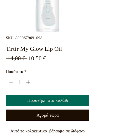
SKU: 8809679691098
Tirtir My Glow Lip Oil
Κανονική
Τιμή
 14,00 € 
10,50 €
τιμή
Έκπτωσης
Ποσότητα
*
Προσθήκη στο καλάθι
Αγορά τώρα
Αυτό το κολακευτικό βάλσαμο σε διάφανο