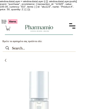
window.dataLayer = window.dataLayer || []; window.dataLayer.push({
event: "purchase", ecommerce: { transaction_id: "12345", value:
100.00, currency: "EU", items: [ { id: "sku123", name: "Product A",
price: 50, quantity: 2 } ] } });
-25% σε ΟΛΑ τα κορεάτικα καλλυντικά !!!!
Βρείτε τα αγαπημένα σας προϊόντα εδώ: