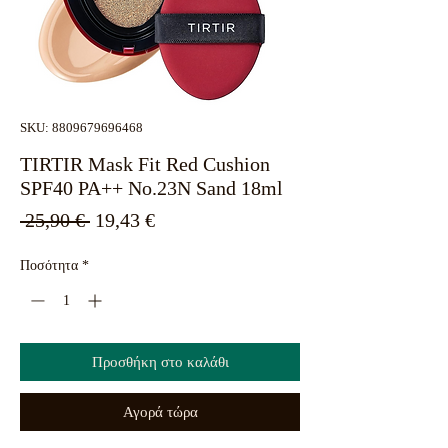
SKU: 8809679696468
TIRTIR Mask Fit Red Cushion
SPF40 PA++ No.23N Sand 18ml
Κανονική
Τιμή
 25,90 € 
19,43 €
τιμή
Έκπτωσης
Ποσότητα
*
Προσθήκη στο καλάθι
Αγορά τώρα