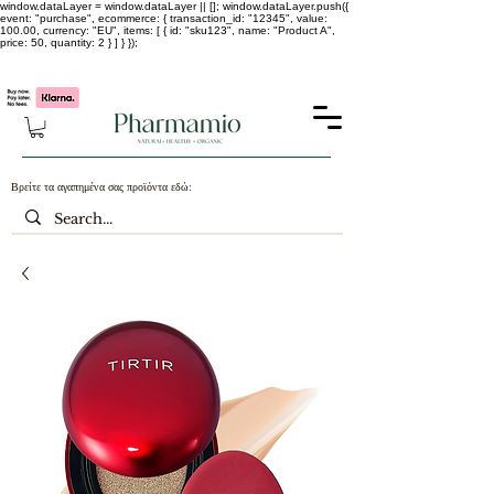
window.dataLayer = window.dataLayer || []; window.dataLayer.push({
event: "purchase", ecommerce: { transaction_id: "12345", value:
100.00, currency: "EU", items: [ { id: "sku123", name: "Product A",
price: 50, quantity: 2 } ] } });
-25% σε ΟΛΑ τα κορεάτικα καλλυντικά !!!!
Βρείτε τα αγαπημένα σας προϊόντα εδώ: