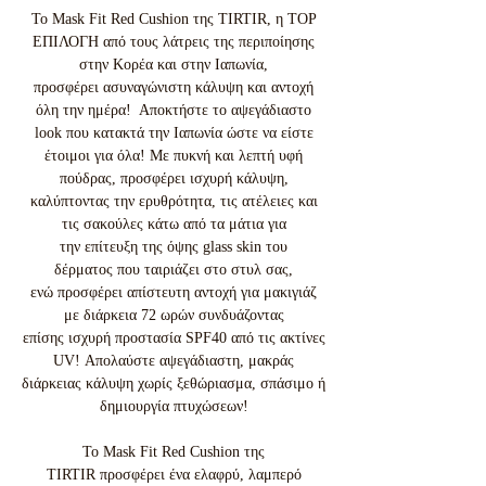
Το Mask Fit Red Cushion της TIRTIR, η ΤΟP
ΕΠΙΛΟΓΗ από τους λάτρεις της περιποίησης
στην Κορέα και στην Ιαπωνία,
προσφέρει ασυναγώνιστη κάλυψη και αντοχή
όλη την ημέρα! Αποκτήστε το αψεγάδιαστο
look που κατακτά την Ιαπωνία ώστε να είστε
έτοιμοι για όλα! Με πυκνή και λεπτή υφή
πούδρας, προσφέρει ισχυρή κάλυψη,
καλύπτοντας την ερυθρότητα, τις ατέλειες και
τις σακούλες κάτω από τα μάτια για
την επίτευξη της όψης glass skin του
δέρματος που ταιριάζει στο στυλ σας,
ενώ προσφέρει απίστευτη αντοχή για μακιγιάζ
με διάρκεια 72 ωρών συνδυάζοντας
επίσης ισχυρή προστασία SPF40 από τις ακτίνες
UV! Απολαύστε αψεγάδιαστη, μακράς
διάρκειας κάλυψη χωρίς ξεθώριασμα, σπάσιμο ή
δημιουργία πτυχώσεων!
Το Mask Fit Red Cushion της
TIRTIR προσφέρει ένα ελαφρύ, λαμπερό