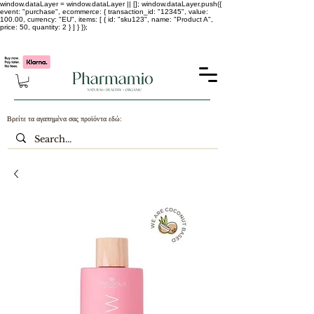
window.dataLayer = window.dataLayer || []; window.dataLayer.push({
event: "purchase", ecommerce: { transaction_id: "12345", value:
100.00, currency: "EU", items: [ { id: "sku123", name: "Product A",
price: 50, quantity: 2 } ] } });
-25% σε ΟΛΑ τα κορεάτικα καλλυντικά !!!!
Βρείτε τα αγαπημένα σας προϊόντα εδώ: