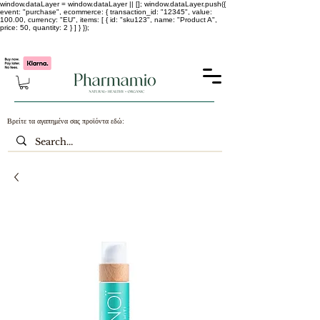
window.dataLayer = window.dataLayer || []; window.dataLayer.push({
event: "purchase", ecommerce: { transaction_id: "12345", value:
100.00, currency: "EU", items: [ { id: "sku123", name: "Product A",
price: 50, quantity: 2 } ] } });
-25% σε ΟΛΑ τα κορεάτικα καλλυντικά !!!!
Βρείτε τα αγαπημένα σας προϊόντα εδώ: