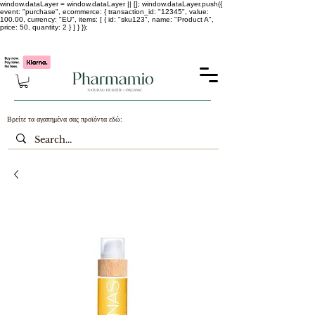
window.dataLayer = window.dataLayer || []; window.dataLayer.push({
event: "purchase", ecommerce: { transaction_id: "12345", value:
100.00, currency: "EU", items: [ { id: "sku123", name: "Product A",
price: 50, quantity: 2 } ] } });
-25% σε ΟΛΑ τα κορεάτικα καλλυντικά !!!!
Βρείτε τα αγαπημένα σας προϊόντα εδώ: