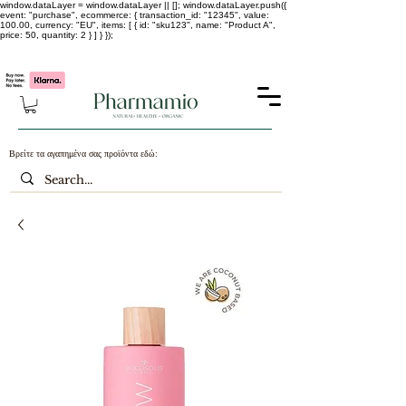
window.dataLayer = window.dataLayer || []; window.dataLayer.push({
event: "purchase", ecommerce: { transaction_id: "12345", value:
100.00, currency: "EU", items: [ { id: "sku123", name: "Product A",
price: 50, quantity: 2 } ] } });
-25% σε ΟΛΑ τα κορεάτικα καλλυντικά !!!!
Βρείτε τα αγαπημένα σας προϊόντα εδώ: