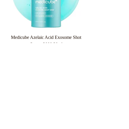
Medicube Azelaic Acid Exosome Shot
Serum 2000 30ml
Κανονική τιμή
Τιμή Έκπτωσης
26,90 €
20,18 €