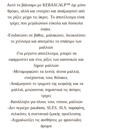
Αυτό το βάλσαμο με KERASCALP™ όχι μόνο
θρέφει, αλλά και ενισχύει και αναζωογονεί από
τις ρίζες μέχρι τις άκρες. Το αποτέλεσμα είναι
τρίχες που μεγαλώνουν εύκολα και δύσκολα
σπάνε.
-Ενυδατώνει σε βάθος, μαλακώνει, διευκολύνει
το χτένισμα και αποτρέπει το σπάσιμο των
μαλλιών
-Για μέγιστο αποτέλεσμα, μπορεί να
εφαρμοστεί και στις ρίζες των κανονικών και
ξηρών μαλλιών
-Μεταμορφώνει τα λεπτά, άτονα μαλλιά,
ενισχύοντας τους θύλακες
-Αναζωογονεί το τριχωτό της κεφαλής και τα
μαλλιά, μειώνοντας σημαντικά τις άσπρες
τρίχες
-Κατάλληλο για όλους τους τύπους μαλλιών
-Δεν περιέχει parabens, SLES, SLS, παραφίνη,
σιλικόνες ή συστατικά ζωικής προέλευσης
-Αιχμαλωτίζει τις αισθήσεις με φρουτώδες
άρωμα