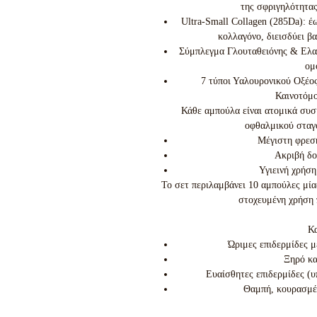
της σφριγηλότητας
Ultra-Small Collagen (285Da): έ
κολλαγόνο, διεισδύει βα
Σύμπλεγμα Γλουταθειόνης & Ελασ
ομ
7 τύποι Υαλουρονικού Οξέος
Καινοτόμο
Κάθε αμπούλα είναι ατομικά συ
οφθαλμικού σταγ
Μέγιστη φρεσ
Ακριβή δο
Υγιεινή χρήση
Το σετ περιλαμβάνει 10 αμπούλες μίας
στοχευμένη χρήση π
Κα
Ώριμες επιδερμίδες μ
Ξηρό κα
Ευαίσθητες επιδερμίδες (
Θαμπή, κουρασμέν