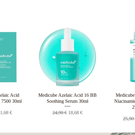
elaic Acid
ροβολή
Medicube Azelaic Acid 16 BB
Γρήγορη προβολή
Medicube 
Γρήγο
 7500 30ml
Soothing Serum 30ml
Niacinamid
2
 τιμή
ιμή Έκπτωσης
Κανονική τιμή
Τιμή Έκπτωσης
1,68 €
24,90 €
18,68 €
Κανον
25,90