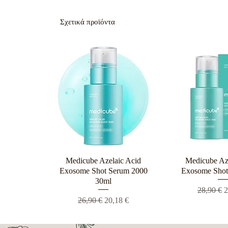
Σχετικά προϊόντα
Medicube Azelaic Acid
Γρήγορη προβολή
Medicube Az
Γρήγορη π
Exosome Shot Serum 2000
Exosome Shot
30ml
Κανονική
Τ
28,90 €
2
Κανονική τιμή
Τιμή Έκπτωσης
26,90 €
20,18 €