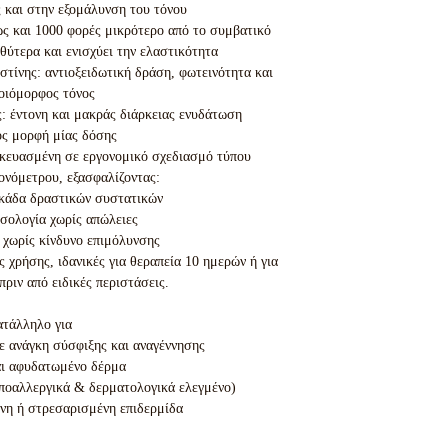
 και στην εξομάλυνση του τόνου
ως και 1000 φορές μικρότερο από το συμβατικό
θύτερα και ενισχύει την ελαστικότητα
τίνης: αντιοξειδωτική δράση, φωτεινότητα και
οιόμορφος τόνος
: έντονη και μακράς διάρκειας ενυδάτωση
ς μορφή μίας δόσης
σκευασμένη σε εργονομικό σχεδιασμό τύπου
ονόμετρου, εξασφαλίζοντας:
κάδα δραστικών συστατικών
σολογία χωρίς απώλειες
 χωρίς κίνδυνο επιμόλυνσης
 χρήσης, ιδανικές για θεραπεία 10 ημερών ή για
ριν από ειδικές περιστάσεις.
τάλληλο για
ε ανάγκη σύσφιξης και αναγέννησης
ι αφυδατωμένο δέρμα
υποαλλεργικά & δερματολογικά ελεγμένο)
η ή στρεσαρισμένη επιδερμίδα