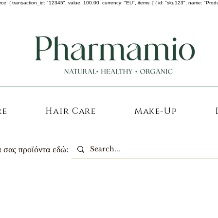
 transaction_id: "12345", value: 100.00, currency: "EU", items: [ { id: "sku123", name: "Product A
-25% σε ΟΛΑ τα κορεάτικα καλλυντικά !
re
Hair Care
Make-Up
 σας προϊόντα εδώ: