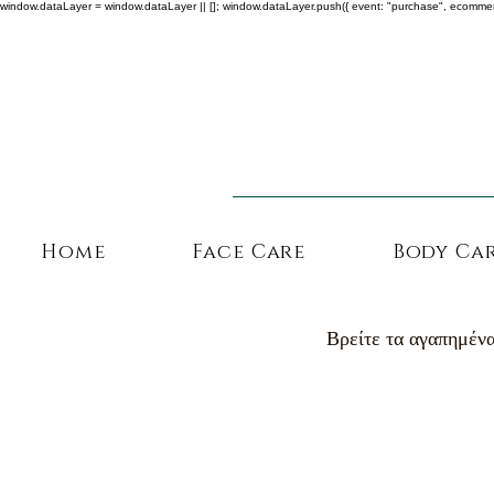
window.dataLayer = window.dataLayer || []; window.dataLayer.push({ event: "purchase", ecommerce: {
Home
Face Care
Body Ca
Βρείτε τα αγαπημένα