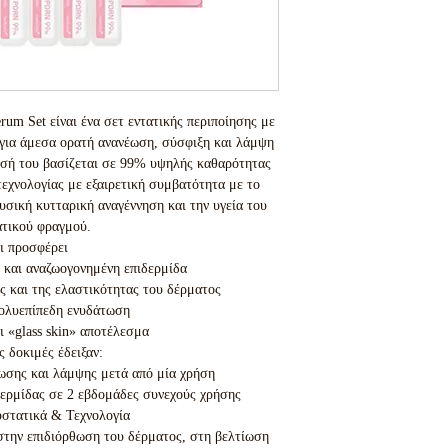
m Set είναι ένα σετ εντατικής περιποίησης με
 για άμεσα ορατή ανανέωση, σύσφιξη και λάμψη
εσή του βασίζεται σε 99% υψηλής καθαρότητας
εχνολογίας με εξαιρετική συμβατότητα με το
υσική κυτταρική αναγέννηση και την υγεία του
τικού φραγμού.
ι προσφέρει
 και αναζωογονημένη επιδερμίδα
ς και της ελαστικότητας του δέρματος
πολυεπίπεδη ενυδάτωση
ι «glass skin» αποτέλεσμα
ς δοκιμές έδειξαν:
σης και λάμψης μετά από μία χρήση
δερμίδας σε 2 εβδομάδες συνεχούς χρήσης
στατικά & Τεχνολογία
ην επιδιόρθωση του δέρματος, στη βελτίωση