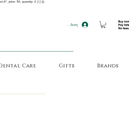
", price: 50, quantity: 2 } ] } });
!!!
Σύνδεση
Dental Care
Gifts
Brands