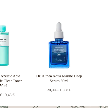
Azelaic Acid
ρη προβολή
Dr. Althea Aqua Marine Deep
Γρήγορη προβολή
e Clear Toner
Serum 30ml
50ml
Κανονική τιμή
Τιμή Έκπτωσης
20,90 €
15,68 €
ική τιμή
Τιμή Έκπτωσης
 €
19,43 €