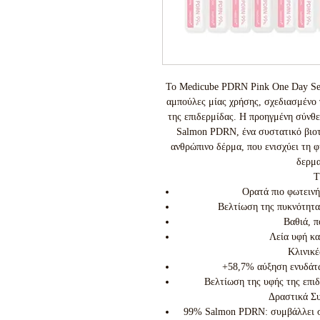
Το Medicube PDRN Pink One Day Seru
αμπούλες μίας χρήσης, σχεδιασμένο
της επιδερμίδας. Η προηγμένη σύνθ
Salmon PDRN, ένα συστατικό βιοτ
ανθρώπινο δέρμα, που ενισχύει τη φ
δερμα
Τ
Ορατά πιο φωτεινή
Βελτίωση της πυκνότητα
Βαθιά, 
Λεία υφή κα
Κλινικέ
+58,7% αύξηση ενυδάτω
Βελτίωση της υφής της επι
Δραστικά Συ
99% Salmon PDRN: συμβάλλει στ