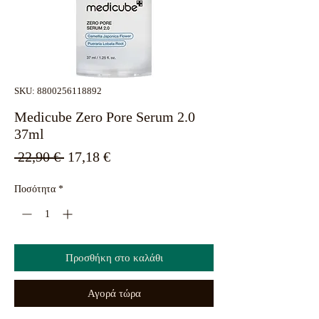
SKU: 8800256118892
Medicube Zero Pore Serum 2.0
37ml
Κανονική
Τιμή
 22,90 € 
17,18 €
τιμή
Έκπτωσης
Ποσότητα
*
Προσθήκη στο καλάθι
Αγορά τώρα