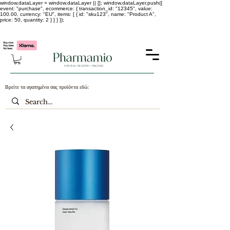
window.dataLayer = window.dataLayer || []; window.dataLayer.push({
event: "purchase", ecommerce: { transaction_id: "12345", value:
100.00, currency: "EU", items: [ { id: "sku123", name: "Product A",
price: 50, quantity: 2 } ] } });
-25% σε ΟΛΑ τα κορεάτικα καλλυντικά !!!!
Βρείτε τα αγαπημένα σας προϊόντα εδώ: