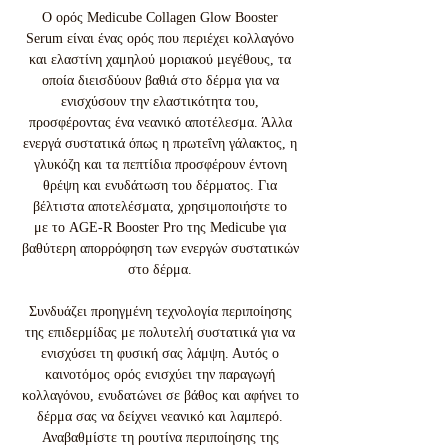
Ο ορός Medicube Collagen Glow Booster
Serum είναι ένας ορός που περιέχει κολλαγόνο
και ελαστίνη χαμηλού μοριακού μεγέθους, τα
οποία διεισδύουν βαθιά στο δέρμα για να
ενισχύσουν την ελαστικότητα του,
προσφέροντας ένα νεανικό αποτέλεσμα. Άλλα
ενεργά συστατικά όπως η πρωτεΐνη γάλακτος, η
γλυκόζη και τα πεπτίδια προσφέρουν έντονη
θρέψη και ενυδάτωση του δέρματος. Για
βέλτιστα αποτελέσματα, χρησιμοποιήστε το
με το AGE-R Booster Pro της Medicube για
βαθύτερη απορρόφηση των ενεργών συστατικών
στο δέρμα.
Συνδυάζει προηγμένη τεχνολογία περιποίησης
της επιδερμίδας με πολυτελή συστατικά για να
ενισχύσει τη φυσική σας λάμψη. Αυτός ο
καινοτόμος ορός ενισχύει την παραγωγή
κολλαγόνου, ενυδατώνει σε βάθος και αφήνει το
δέρμα σας να δείχνει νεανικό και λαμπερό.
Αναβαθμίστε τη ρουτίνα περιποίησης της