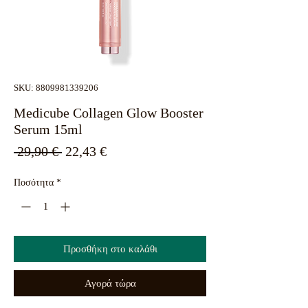
SKU: 8809981339206
Medicube Collagen Glow Booster
Serum 15ml
Κανονική
Τιμή
 29,90 € 
22,43 €
τιμή
Έκπτωσης
Ποσότητα
*
Προσθήκη στο καλάθι
Αγορά τώρα