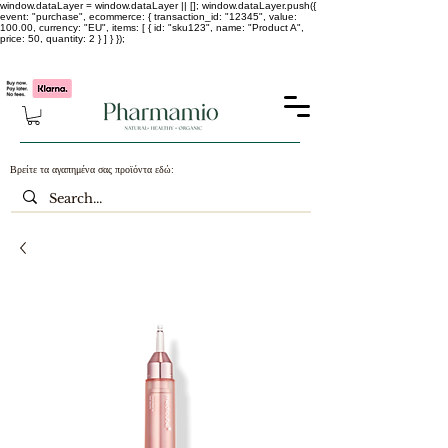
window.dataLayer = window.dataLayer || []; window.dataLayer.push({
event: "purchase", ecommerce: { transaction_id: "12345", value:
100.00, currency: "EU", items: [ { id: "sku123", name: "Product A",
price: 50, quantity: 2 } ] } });
-25% σε ΟΛΑ τα κορεάτικα καλλυντικά !!!!
Βρείτε τα αγαπημένα σας προϊόντα εδώ: