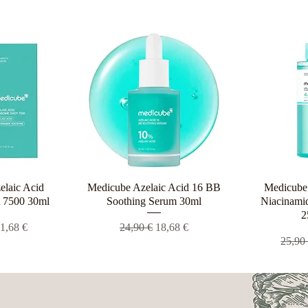
elaic Acid
ροβολή
Medicube Azelaic Acid 16 BB
Γρήγορη προβολή
Medicube 
Γρήγο
 7500 30ml
Soothing Serum 30ml
Niacinamid
2
 τιμή
ιμή Έκπτωσης
Κανονική τιμή
Τιμή Έκπτωσης
1,68 €
24,90 €
18,68 €
Κανον
25,90