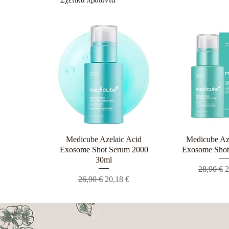
Σχετικά προϊόντα
Medicube Azelaic Acid
Γρήγορη προβολή
Medicube Az
Γρήγορη π
Exosome Shot Serum 2000
Exosome Shot
30ml
Κανονική
Τ
28,90 €
2
Κανονική τιμή
Τιμή Έκπτωσης
26,90 €
20,18 €