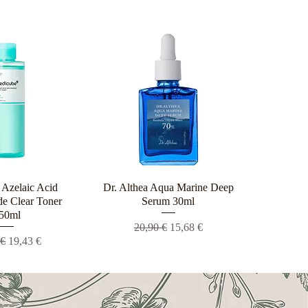
Azelaic Acid
ρη προβολή
Dr. Althea Aqua Marine Deep
Γρήγορη προβολή
e Clear Toner
Serum 30ml
50ml
Κανονική τιμή
Τιμή Έκπτωσης
20,90 €
15,68 €
ική τιμή
Τιμή Έκπτωσης
 €
19,43 €