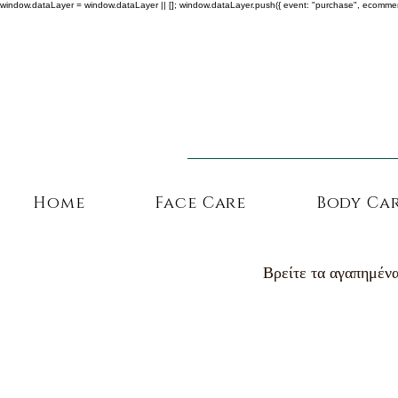
window.dataLayer = window.dataLayer || []; window.dataLayer.push({ event: "purchase", ecommerce: {
Home
Face Care
Body Ca
Βρείτε τα αγαπημένα