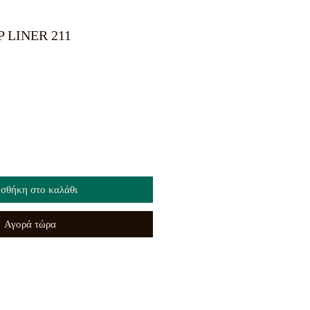
P LINER 211
σθήκη στο καλάθι
Αγορά τώρα