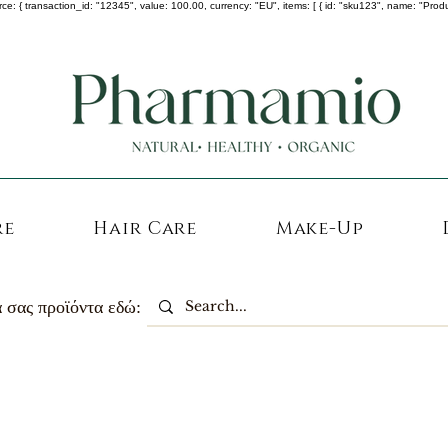
 transaction_id: "12345", value: 100.00, currency: "EU", items: [ { id: "sku123", name: "Product A
-25% σε ΟΛΑ τα κορεάτικα καλλυντικά !
re
Hair Care
Make-Up
 σας προϊόντα εδώ: