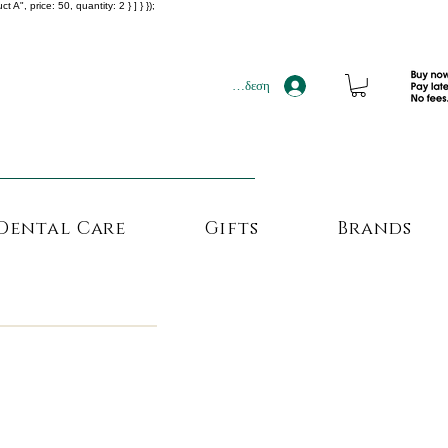
", price: 50, quantity: 2 } ] } });
!!!
Σύνδεση
Dental Care
Gifts
Brands