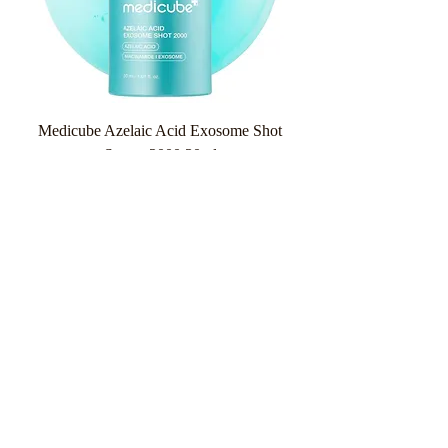
Medicube Azelaic Acid Exosome Shot
Serum 2000 30ml
Κανονική τιμή
Τιμή Έκπτωσης
26,90 €
20,18 €