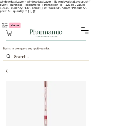
window.dataLayer = window.dataLayer || []; window.dataLayer.push({
event: "purchase", ecommerce: { transaction_id: "12345", value:
100.00, currency: "EU", items: [ { id: "sku123", name: "Product A",
price: 50, quantity: 2 } ] } });
-25% σε ΟΛΑ τα κορεάτικα καλλυντικά !!!!
Βρείτε τα αγαπημένα σας προϊόντα εδώ: