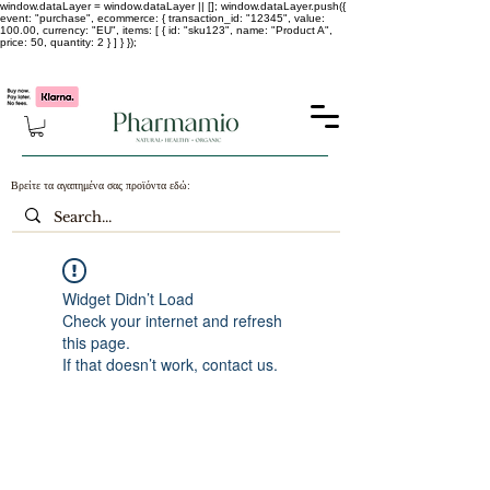
window.dataLayer = window.dataLayer || []; window.dataLayer.push({
event: "purchase", ecommerce: { transaction_id: "12345", value:
100.00, currency: "EU", items: [ { id: "sku123", name: "Product A",
price: 50, quantity: 2 } ] } });
-25% σε ΟΛΑ τα κορεάτικα καλλυντικά !!!!
Βρείτε τα αγαπημένα σας προϊόντα εδώ:
Widget Didn’t Load
Check your internet and refresh
this page.
If that doesn’t work, contact us.