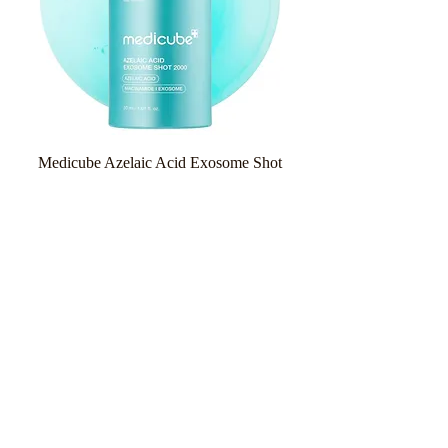
Medicube Azelaic Acid Exosome Shot
Serum 2000 30ml
Κανονική τιμή
Τιμή Έκπτωσης
26,90 €
20,18 €