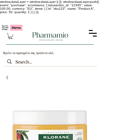
window.dataLayer = window.dataLayer || []; window.dataLayer.push({
event: "purchase", ecommerce: { transaction_id: "12345", value:
100.00, currency: "EU", items: [ { id: "sku123", name: "Product A",
price: 50, quantity: 2 } ] } });
-25% σε ΟΛΑ τα κορεάτικα καλλυντικά !!!!
Βρείτε τα αγαπημένα σας προϊόντα εδώ: