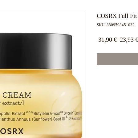
COSRX Full Fit 
SKU: 8809598451032
Κανονι
 31,90 € 
23,93 
τιμή