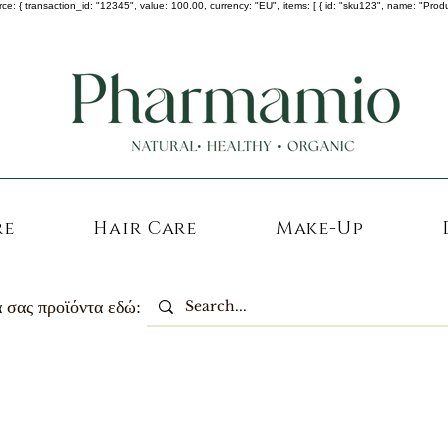
 transaction_id: "12345", value: 100.00, currency: "EU", items: [ { id: "sku123", name: "Product A
-25% σε ΟΛΑ τα κορεάτικα καλλυντικά !
re
Hair Care
Make-Up
 σας προϊόντα εδώ: