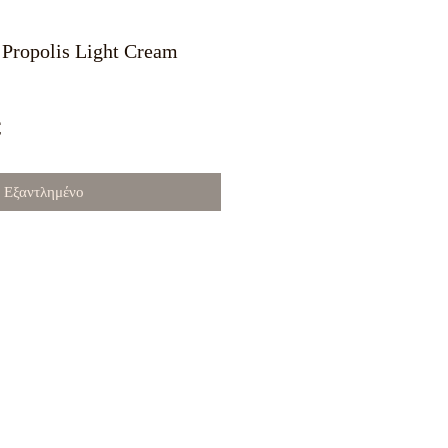
Propolis Light Cream
κή
Τιμή
€
Έκπτωσης
Εξαντλημένο