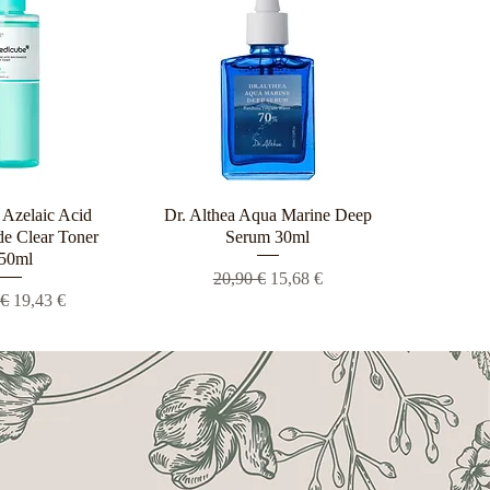
Azelaic Acid
ρη προβολή
Dr. Althea Aqua Marine Deep
Γρήγορη προβολή
e Clear Toner
Serum 30ml
50ml
Κανονική τιμή
Τιμή Έκπτωσης
20,90 €
15,68 €
ική τιμή
Τιμή Έκπτωσης
 €
19,43 €