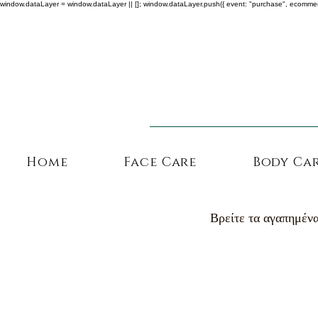
window.dataLayer = window.dataLayer || []; window.dataLayer.push({ event: "purchase", ecommerce: {
Home
Face Care
Body Ca
Βρείτε τα αγαπημένα