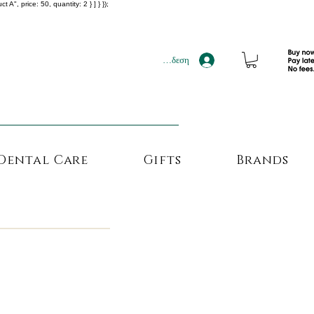
", price: 50, quantity: 2 } ] } });
!!!
Σύνδεση
Dental Care
Gifts
Brands