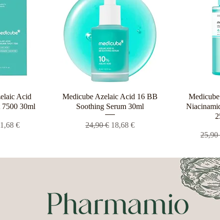
elaic Acid
ροβολή
Medicube Azelaic Acid 16 BB
Γρήγορη προβολή
Medicube 
Γρήγο
 7500 30ml
Soothing Serum 30ml
Niacinamid
2
 τιμή
ιμή Έκπτωσης
Κανονική τιμή
Τιμή Έκπτωσης
1,68 €
24,90 €
18,68 €
Κανον
25,90