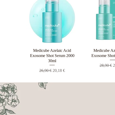
Medicube Azelaic Acid
Γρήγορη προβολή
Medicube Az
Γρήγορη π
Exosome Shot Serum 2000
Exosome Shot
30ml
Κανονική
Τ
28,90 €
2
Κανονική τιμή
Τιμή Έκπτωσης
26,90 €
20,18 €