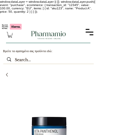
window.dataLayer = window.dataLayer || []; window.dataLayer.push({
event: "purchase", ecommerce: { transaction_id: "12345", value:
100.00, currency: "EU", items: [ { id: "sku123", name: "Product A",
price: 50, quantity: 2 } ] } });
-25% σε ΟΛΑ τα κορεάτικα καλλυντικά !!!!
Βρείτε τα αγαπημένα σας προϊόντα εδώ: