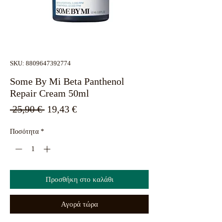
SKU: 8809647392774
Some By Mi Beta Panthenol
Repair Cream 50ml
Κανονική
Τιμή
 25,90 € 
19,43 €
τιμή
Έκπτωσης
Ποσότητα
*
Προσθήκη στο καλάθι
Αγορά τώρα