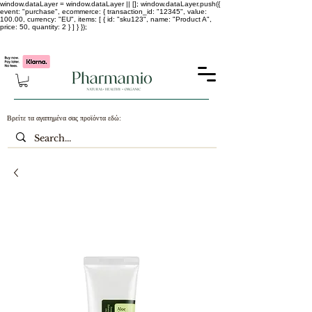
window.dataLayer = window.dataLayer || []; window.dataLayer.push({
event: "purchase", ecommerce: { transaction_id: "12345", value:
100.00, currency: "EU", items: [ { id: "sku123", name: "Product A",
price: 50, quantity: 2 } ] } });
-25% σε ΟΛΑ τα κορεάτικα καλλυντικά !!!!
Βρείτε τα αγαπημένα σας προϊόντα εδώ: