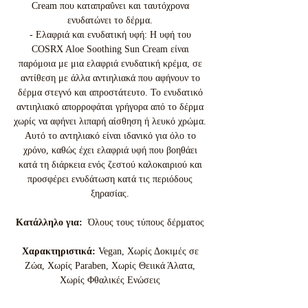
Cream που καταπραΰνει και ταυτόχρονα
ενυδατώνει το δέρμα.
- Ελαφριά και ενυδατική υφή: Η υφή του
COSRX Aloe Soothing Sun Cream είναι
παρόμοια με μια ελαφριά ενυδατική κρέμα, σε
αντίθεση με άλλα αντιηλιακά που αφήνουν το
δέρμα στεγνό και απροστάτευτο. Το ενυδατικό
αντιηλιακό απορροφάται γρήγορα από το δέρμα
χωρίς να αφήνει λιπαρή αίσθηση ή λευκό χρώμα.
Αυτό το αντηλιακό είναι ιδανικό για όλο το
χρόνο, καθώς έχει ελαφριά υφή που βοηθάει
κατά τη διάρκεια ενός ζεστού καλοκαιριού και
προσφέρει ενυδάτωση κατά τις περιόδους
ξηρασίας.
Κατάλληλο για:
Όλους τους τύπους δέρματος
Χαρακτηριστικά:
Vegan, Χωρίς Δοκιμές σε
Ζώα, Χωρίς Paraben, Χωρίς Θειικά Άλατα,
Χωρίς Φθαλικές Ενώσεις