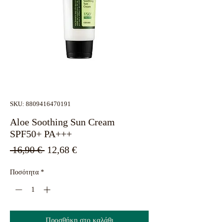
SKU: 8809416470191
Aloe Soothing Sun Cream
SPF50+ PA+++
Κανονική
Τιμή
 16,90 € 
12,68 €
τιμή
Έκπτωσης
Ποσότητα
*
Προσθήκη στο καλάθι