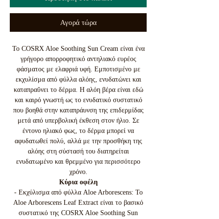
Αγορά τώρα
Το COSRX Aloe Soothing Sun Cream είναι ένα
γρήγορο απορροφητικό αντηλιακό ευρέος
φάσματος με ελαφριά υφή. Εμποτισμένο με
εκχυλίσμα από φύλλα αλόης, ενυδατώνει και
καταπραΰνει το δέρμα. Η αλόη βέρα είναι εδώ
και καιρό γνωστή ως το ενυδατικό συστατικό
που βοηθά στην καταπράυνση της επιδερμίδας
μετά από υπερβολική έκθεση στον ήλιο. Σε
έντονο ηλιακό φως, το δέρμα μπορεί να
αφυδατωθεί πολύ, αλλά με την προσθήκη της
αλόης στη σύστασή του διατηρείται
ενυδατωμένο και θρεμμένο για περισσότερο
χρόνο.
Κύρια οφέλη
- Εκχύλισμα από φύλλα Aloe Arborescens: Το
Aloe Arborescens Leaf Extract είναι το βασικό
συστατικό της COSRX Aloe Soothing Sun