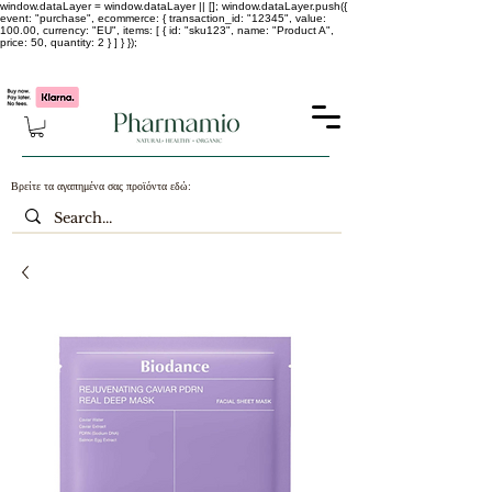
window.dataLayer = window.dataLayer || []; window.dataLayer.push({
event: "purchase", ecommerce: { transaction_id: "12345", value:
100.00, currency: "EU", items: [ { id: "sku123", name: "Product A",
price: 50, quantity: 2 } ] } });
-25% σε ΟΛΑ τα κορεάτικα καλλυντικά !!!!
Βρείτε τα αγαπημένα σας προϊόντα εδώ: