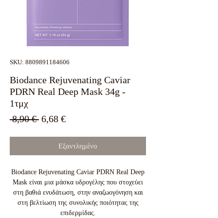
SKU: 8809891184606
Biodance Rejuvenating Caviar
PDRN Real Deep Mask 34g -
1τμχ
Κανονική
Τιμή
 8,90 € 
6,68 €
τιμή
Έκπτωσης
Εξαντλημένο
Biodance Rejuvenating Caviar PDRN Real Deep
Mask είναι μια μάσκα υδρογέλης που στοχεύει
στη βαθιά ενυδάτωση, στην αναζωογόνηση και
στη βελτίωση της συνολικής ποιότητας της
επιδερμίδας.