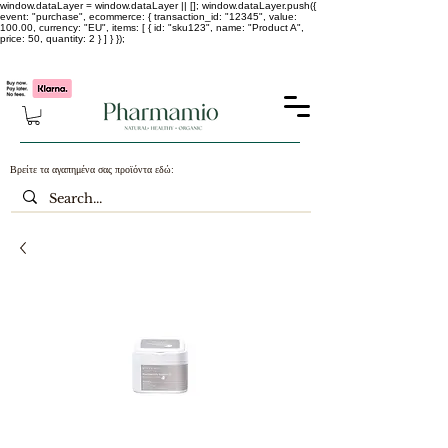
window.dataLayer = window.dataLayer || []; window.dataLayer.push({
event: "purchase", ecommerce: { transaction_id: "12345", value:
100.00, currency: "EU", items: [ { id: "sku123", name: "Product A",
price: 50, quantity: 2 } ] } });
-25% σε ΟΛΑ τα κορεάτικα καλλυντικά !!!!
Βρείτε τα αγαπημένα σας προϊόντα εδώ: