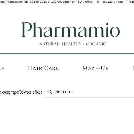
 transaction_id: "12345", value: 100.00, currency: "EU", items: [ { id: "sku123", name: "Product A
-25% σε ΟΛΑ τα κορεάτικα καλλυντικά !
re
Hair Care
Make-Up
 σας προϊόντα εδώ: