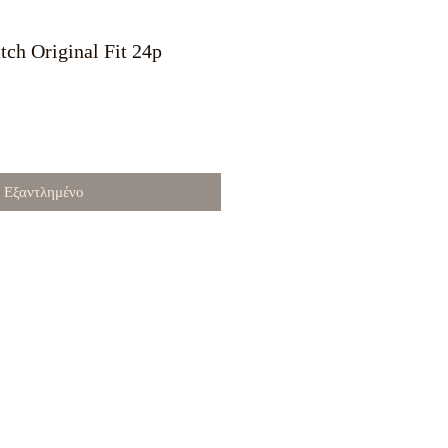
tch Original Fit 24p
ή
μή
κπτωσης
Εξαντλημένο