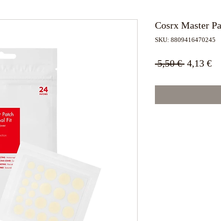
Cosrx Master Pa
SKU: 8809416470245
Κανονικ
Τι
 5,50 € 
4,13 €
τιμή
Έ