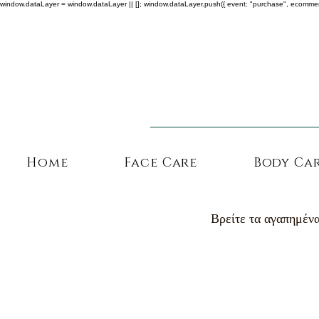
window.dataLayer = window.dataLayer || []; window.dataLayer.push({ event: "purchase", ecommerce: {
Home
Face Care
Body Ca
Βρείτε τα αγαπημένα