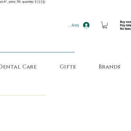
", price: 50, quantity: 2 } ] } });
!!!
Σύνδεση
Dental Care
Gifts
Brands