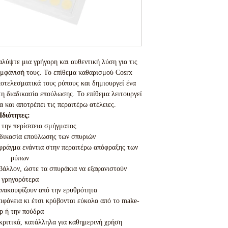
λύψτε μια γρήγορη και αυθεντική λύση για τις
 εμφάνισή τους. Το επίθεμα καθαρισμού Cosrx
αποτελεσματικά τους ρύπους και δημιουργεί ένα
τη διαδικασία επούλωσης. Το επίθεμα λειτουργεί
 και αποτρέπει τις περαιτέρω ατέλειες.
Ιδιότητες:
την περίσσεια σμήγματος
αδικασία επούλωσης των σπυριών
φράγμα ενάντια στην περαιτέρω απόφραξης των
ρύπων
ιβάλλον, ώστε τα σπυράκια να εξαφανιστούν
γρηγορότερα
ανακουφίζουν από την ερυθρότητα
πιφάνεια κι έτσι κρύβονται εύκολα από το make-
p ή την πούδρα
ακριτικά, κατάλληλα για καθημερινή χρήση