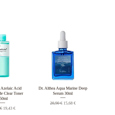
Azelaic Acid
ρη προβολή
Dr. Althea Aqua Marine Deep
Γρήγορη προβολή
e Clear Toner
Serum 30ml
50ml
Κανονική τιμή
Τιμή Έκπτωσης
20,90 €
15,68 €
ική τιμή
Τιμή Έκπτωσης
 €
19,43 €