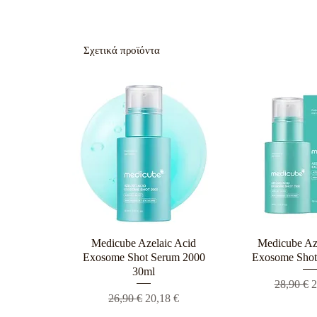
Σχετικά προϊόντα
Medicube Azelaic Acid
Γρήγορη προβολή
Medicube Az
Γρήγορη π
Exosome Shot Serum 2000
Exosome Shot
30ml
Κανονική
Τ
28,90 €
2
Κανονική τιμή
Τιμή Έκπτωσης
26,90 €
20,18 €