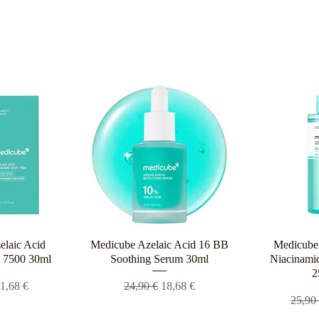
elaic Acid
ροβολή
Medicube Azelaic Acid 16 BB
Γρήγορη προβολή
Medicube 
Γρήγο
 7500 30ml
Soothing Serum 30ml
Niacinamid
2
 τιμή
ιμή Έκπτωσης
Κανονική τιμή
Τιμή Έκπτωσης
1,68 €
24,90 €
18,68 €
Κανον
25,90