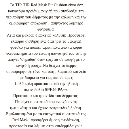
To TIR TIR Red Mask Fit Cushion είναι ένα
καινοτόμο προϊόν μακιγιάζ που συνδυάζει την
περιποίηση του δέρματος με την κάλυψη και την
ομοιόμορφη απόχρωση , αφήνοντας λαμπερό
φινίρισμα.
Λεία και μακράς διάρκειας κάλυψη: Προσφέρει
ελαφριά αίσθηση ενώ διατηρεί το μακιγιάζ
φρέσκο για πολλές ώρες. Ένα από τα κύρια
πλεονεκτήματα του είναι η ικανότητά του να μην
αφήνει ‘σημάδια’ όταν έρχεται σε επαφή με το
κινητό ή ρούχα. Να δείχνει το δέρμα
ομοιόμορφο σε τόνο και υφή , λαμπερό και λείο
με διάρκεια για έως και 72 ώρες
Πολύ καλή προστασία από την ηλιακή
ακτινοβολία
SPF40 PA++.
Προστασία και φροντίδα του δέρματος:
Περιέχει συστατικά που ενισχύουν τη
φωτεινότητα και έχουν αντιρυτιδική δράση.
Εμπλουτισμένο με τα ευεργετικά συστατικά της
Red Mask, προσφέρει άμεση ενυδάτωση,
προστασία και λάμψη στην επιδερμίδα your.