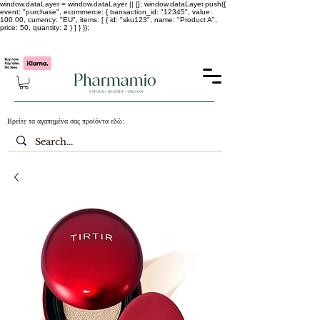
window.dataLayer = window.dataLayer || []; window.dataLayer.push({
event: "purchase", ecommerce: { transaction_id: "12345", value:
100.00, currency: "EU", items: [ { id: "sku123", name: "Product A",
price: 50, quantity: 2 } ] } });
-25% σε ΟΛΑ τα κορεάτικα καλλυντικά !!!!
Βρείτε τα αγαπημένα σας προϊόντα εδώ: