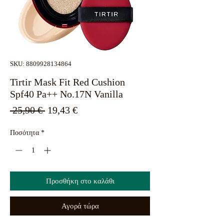
SKU: 8809928134864
Tirtir Mask Fit Red Cushion
Spf40 Pa++ No.17N Vanilla
Κανονική
Τιμή
 25,90 € 
19,43 €
τιμή
Έκπτωσης
Ποσότητα
*
Προσθήκη στο καλάθι
Αγορά τώρα