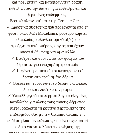
και ηρεμιστική και καταπραϋντική δράση,
καθιστώντας την ιδανική για ερεθισμένες και
ξεραμένες επιδερμίδες.
Βασικά πλεονεκτήματα της Ceramic Cream:
✓ Δραστικά συστατικά που προέρχονται από τη
φύση, όπως λάδι Macadamia, βούτυρο καριτέ,
ελαιόλαδο, πολυγλουταμικό οξύ (που
προέρχεται από σπόρους σόγιας που έχουν
υποστεί ζύμωση) και αμαμελίδα
✓ Ενισχύει και δυναμώνει τον φραγμό του
δέρματος για ενισχυμένη προστασία
✓ Παρέχει ηρεμιστική και καταπραϋντική
δράση στο ερεθισμένο δέρμα
✓ Θρέφει και ενυδατώνει το δέρμα για απαλό,
λείο και ελαστικό φινίρισμα
✓ Υποαλλεργικό και δερματολογικά ελεγμένο,
κατάλληλο για όλους τους τύπους δέρματος
Μεταμορφώστε τη ρουτίνα περιποίησης της
επιδερμίδας σας με την Ceramic Cream, την
απόλυτη λύση ενυδάτωσης που έχει σχεδιαστεί
ειδικά για να καλύψει τις ανάγκες της