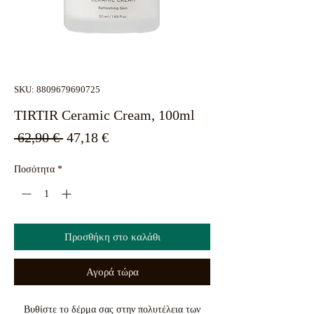
SKU: 8809679690725
TIRTIR Ceramic Cream, 100ml
Κανονική
Τιμή
 62,90 € 
47,18 €
τιμή
Έκπτωσης
Ποσότητα
*
Προσθήκη στο καλάθι
Αγορά τώρα
Βυθίστε το δέρμα σας στην πολυτέλεια των