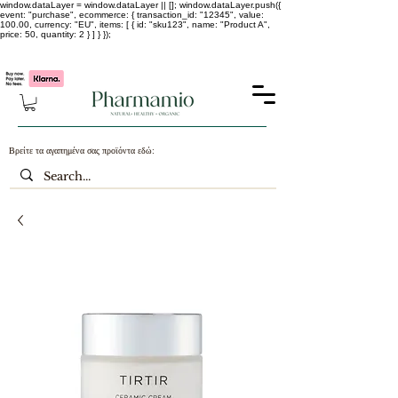
window.dataLayer = window.dataLayer || []; window.dataLayer.push({
event: "purchase", ecommerce: { transaction_id: "12345", value:
100.00, currency: "EU", items: [ { id: "sku123", name: "Product A",
price: 50, quantity: 2 } ] } });
-25% σε ΟΛΑ τα κορεάτικα καλλυντικά !!!!
Βρείτε τα αγαπημένα σας προϊόντα εδώ: