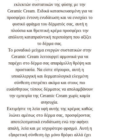
εκλεκτών συστατικών της φύσης με την
Ceramic Cream. Ειδικά κατασκευασμένη για να
προσφέρει έντονη ενυδάτωση και να ενισχύει το
φυσικό φράγμα του δέρματός σας, αυτή η
πλούσια και θρεπτική κρέμα προσφέρει την
απόλυτη καταπραϋντική περιποίηση που αξίζει
το δέρμα σας.
Το μοναδικό μείγμα ενεργών συστατικών στην
Ceramic Cream λειτουργεί αρμονικά για να
παρέχει στο δέρμα σας απαράμιλλη θρέψη και
προστασία. Να είστε σίγουροι, αυτή η
υποαλλεργική και δερματολογικά ελεγμένη
σύνθεση επιτρέπει ακόμα και στους πιο
ευαίσθητους τύπους δέρματος να απολαμβάνουν
την εμπειρία της Ceramic Cream χωρίς καμία
ανησυχία.
Εκτιμήστε τη λεία υφή αυτής της κρέμας καθώς
λιώνει αμέσως στο δέρμα σας, προσφέροντας
αποτελεσματικά ενυδάτωση ενώ την αφήνει
απαλή, λεία και με ισχυρότερο φραγμό. Αυτή η
εξαιρετική σύνθεση όχι μόνο θρέφει αλλά έχει