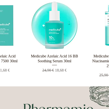
elaic Acid
ροβολή
Medicube Azelaic Acid 16 BB
Γρήγορη προβολή
Medicube 
Γρήγο
 7500 30ml
Soothing Serum 30ml
Niacinamid
2
 τιμή
ιμή Έκπτωσης
Κανονική τιμή
Τιμή Έκπτωσης
1,68 €
24,90 €
18,68 €
Κανον
25,90