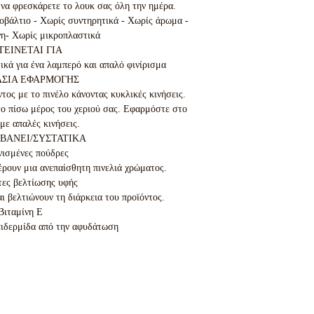
να φρεσκάρετε το λουκ σας όλη την ημέρα.

οβάλτιο - Χωρίς συντηρητικά - Χωρίς άρωμα - 
η- Χωρίς μικροπλαστικά

ΕΙΝΕΤΑΙ ΓΙΑ

ικά για ένα λαμπερό και απαλό φινίρισμα

ΑΣΙΑ ΕΦΑΡΜΟΓΗΣ

ος με το πινέλο κάνοντας κυκλικές κινήσεις. 
το πίσω μέρος του χεριού σας. Εφαρμόστε στο 
ε απαλές κινήσεις.

ΒΑΝΕΙ/ΣΥΣΤΑΤΙΚΑ

ισμένες πούδρες

έρουν μια ανεπαίσθητη πινελιά χρώματος.

ες βελτίωσης υφής

 βελτιώνουν τη διάρκεια του προϊόντος.

Βιταμίνη E

πιδερμίδα από την αφυδάτωση