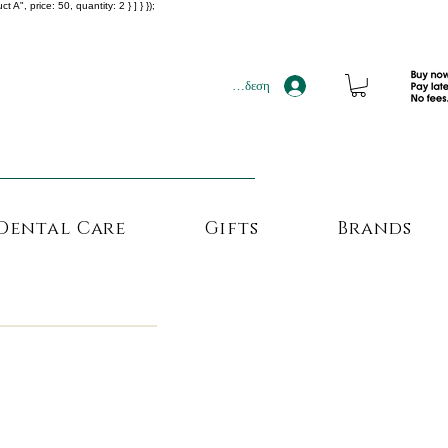
", price: 50, quantity: 2 } ] } });
!!!
Σύνδεση
Dental Care
Gifts
Brands