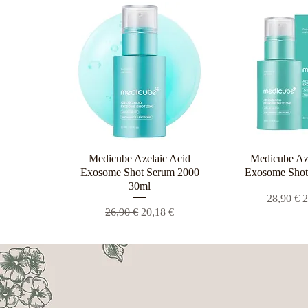
Medicube Azelaic Acid
Γρήγορη προβολή
Medicube Az
Γρήγορη π
Exosome Shot Serum 2000
Exosome Shot
30ml
Κανονική
Τ
28,90 €
2
Κανονική τιμή
Τιμή Έκπτωσης
26,90 €
20,18 €