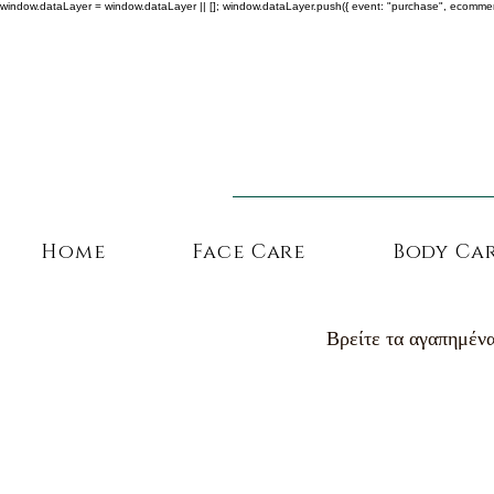
window.dataLayer = window.dataLayer || []; window.dataLayer.push({ event: "purchase", ecommerce: {
Home
Face Care
Body Ca
Βρείτε τα αγαπημένα