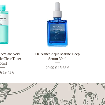
Azelaic Acid
ρη προβολή
Dr. Althea Aqua Marine Deep
Γρήγορη προβολή
e Clear Toner
Serum 30ml
50ml
Κανονική τιμή
Τιμή Έκπτωσης
20,90 €
15,68 €
ική τιμή
Τιμή Έκπτωσης
 €
19,43 €