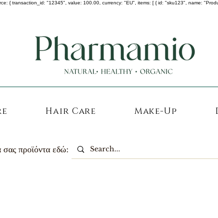
 transaction_id: "12345", value: 100.00, currency: "EU", items: [ { id: "sku123", name: "Product A
-25% σε ΟΛΑ τα κορεάτικα καλλυντικά !
re
Hair Care
Make-Up
 σας προϊόντα εδώ: