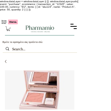
window.dataLayer = window.dataLayer || []; window.dataLayer.push({
event: "purchase", ecommerce: { transaction_id: "12345", value:
100.00, currency: "EU", items: [ { id: "sku123", name: "Product A",
price: 50, quantity: 2 } ] } });
-25% σε ΟΛΑ τα κορεάτικα καλλυντικά !!!!
Βρείτε τα αγαπημένα σας προϊόντα εδώ: