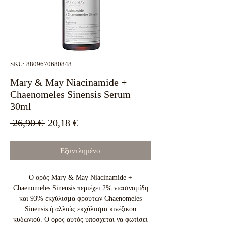
SKU: 8809670680848
Mary & May Niacinamide +
Chaenomeles Sinensis Serum
30ml
Κανονική
Τιμή
 26,90 € 
20,18 €
τιμή
Έκπτωσης
Εξαντλημένο
Ο ορός Mary & May Niacinamide +
Chaenomeles Sinensis περιέχει 2% νιασιναμίδη
και 93% εκχύλισμα φρούτων Chaenomeles
Sinensis ή αλλιώς εκχύλισμα κινέζικου
κυδωνιού. O ορός αυτός υπόσχεται να φωτίσει