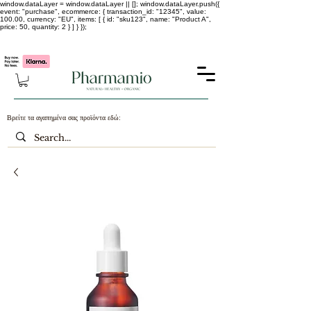
window.dataLayer = window.dataLayer || []; window.dataLayer.push({
event: "purchase", ecommerce: { transaction_id: "12345", value:
100.00, currency: "EU", items: [ { id: "sku123", name: "Product A",
price: 50, quantity: 2 } ] } });
-25% σε ΟΛΑ τα κορεάτικα καλλυντικά !!!!
Βρείτε τα αγαπημένα σας προϊόντα εδώ: