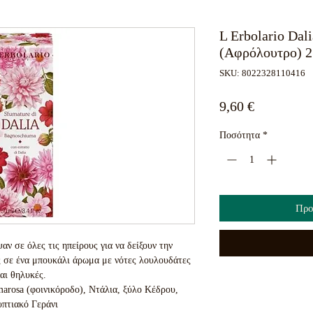
L Erbolario Dal
(Αφρόλουτρο) 2
SKU: 8022328110416
Τιμή
9,60 €
Ποσότητα
*
Προ
αν σε όλες τις ηπείρους για να δείξουν την
ς σε ένα μπουκάλι άρωμα με νότες λουλουδάτες
αι θηλυκές.
arosa (φοινικόροδο), Ντάλια, ξύλο Κέδρου,
υπτιακό Γεράνι