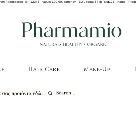
 transaction_id: "12345", value: 100.00, currency: "EU", items: [ { id: "sku123", name: "Product A
-25% σε ΟΛΑ τα κορεάτικα καλλυντικά !
re
Hair Care
Make-Up
 σας προϊόντα εδώ: