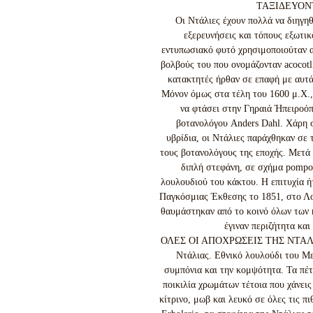
ΤΑΞΙΔΕΥΟΝ
Οι Ντάλιες έχουν πολλά να διηγηθ
εξερευνήσεις και τόπους εξωτι
εντυπωσιακό φυτό χρησιμοποιούταν α
βολβούς του που ονομάζονταν acocotli
κατακτητές ήρθαν σε επαφή με αυτά
Μόνον όμως στα τέλη του 1600 μ.Χ.,
να φτάσει στην Γηραιά Ήπειροό
βοτανολόγου Anders Dahl. Χάρη σ
υβρίδια, οι Ντάλιες παράχθηκαν σε
τους βοτανολόγους της εποχής. Μετά 
διπλή στεφάνη, σε σχήμα pompo
λουλουδιού του κάκτου. Η επιτυχία ή
Παγκόσμιας Έκθεσης το 1851, στο Λον
θαυμάστηκαν από το κοινό όλων των 
έγιναν περιζήτητα και
ΟΛΕΣ ΟΙ ΑΠΟΧΡΩΣΕΙΣ ΤΗΣ ΝΤΑΛΙΑΣ
Ντάλιας. Εθνικό λουλούδι του Με
συμπόνια και την κομψότητα. Τα πέτ
ποικιλία χρωμάτων τέτοια που χάνεις
κίτρινο, μωβ και λευκό σε όλες τις π