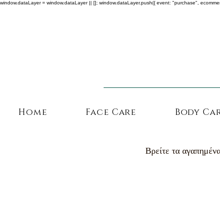
window.dataLayer = window.dataLayer || []; window.dataLayer.push({ event: "purchase", ecommerce: {
Home
Face Care
Body Ca
Βρείτε τα αγαπημένα