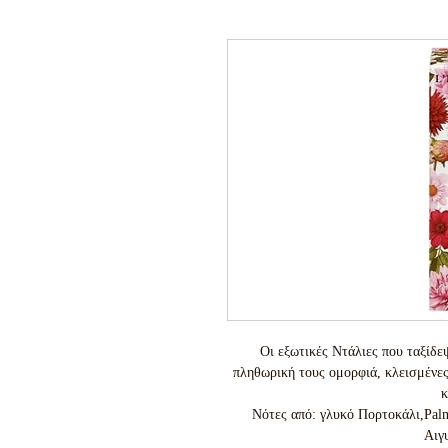
Οι εξωτικές Ντάλιες που ταξίδεψ
πληθωρική τους ομορφιά, κλεισμένε
κ
Νότες από: γλυκό Πορτοκάλι,Palm
Αιγ