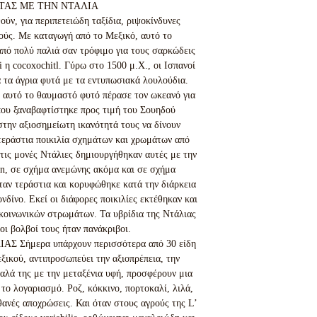
ΤΑΣ ΜΕ ΤΗΝ ΝΤΑΛΙΑ
ούν, για περιπετειώδη ταξίδια, ριψοκίνδυνες
κούς. Με καταγωγή από το Μεξικό, αυτό το
πό πολύ παλιά σαν τρόφιμο για τους σαρκώδεις
 η cocoxochitl. Γύρω στο 1500 μ.Χ., οι Ισπανοί
 τα άγρια φυτά με τα εντυπωσιακά λουλούδια.
 αυτό το θαυμαστό φυτό πέρασε τον ωκεανό για
που ξαναβαφτίστηκε προς τιμή του Σουηδού
την αξιοσημείωτη ικανότητά τους να δίνουν
 τεράστια ποικιλία σχημάτων και χρωμάτων από
τις μονές Ντάλιες δημιουργήθηκαν αυτές με την
n, σε σχήμα ανεμώνης ακόμα και σε σχήμα
ταν τεράστια και κορυφώθηκε κατά την διάρκεια
δίνο. Εκεί οι διάφορες ποικιλίες εκτέθηκαν και
κοινωνικών στρωμάτων. Τα υβρίδια της Ντάλιας
 οι βολβοί τους ήταν πανάκριβοι.
 Σήμερα υπάρχουν περισσότερα από 30 είδη
ξικού, αντιπροσωπεύει την αξιοπρέπεια, την
αλά της με την μεταξένια υφή, προσφέρουν μια
 το λογαριασμό. Ροζ, κόκκινο, πορτοκαλί, λιλά,
ιθανές αποχρώσεις. Και όταν στους αγρούς της L’