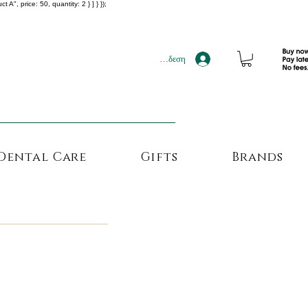
", price: 50, quantity: 2 } ] } });
!!!
Σύνδεση
Dental Care
Gifts
Brands