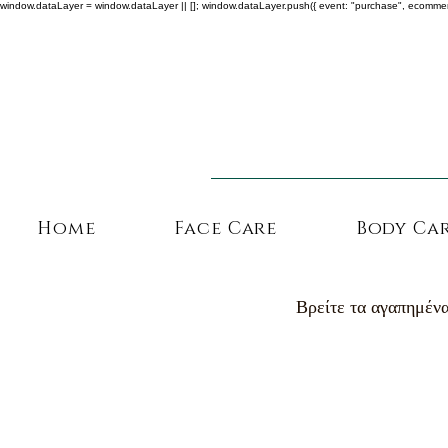
window.dataLayer = window.dataLayer || []; window.dataLayer.push({ event: "purchase", ecommerce: {
Home
Face Care
Body Ca
Βρείτε τα αγαπημένα