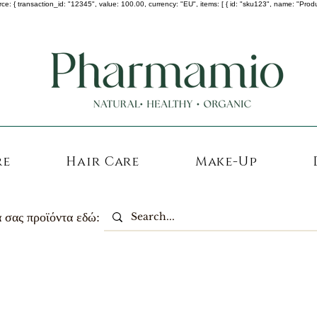
 transaction_id: "12345", value: 100.00, currency: "EU", items: [ { id: "sku123", name: "Product A
-25% σε ΟΛΑ τα κορεάτικα καλλυντικά !
re
Hair Care
Make-Up
 σας προϊόντα εδώ: