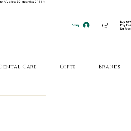
", price: 50, quantity: 2 } ] } });
!!!
Σύνδεση
Dental Care
Gifts
Brands