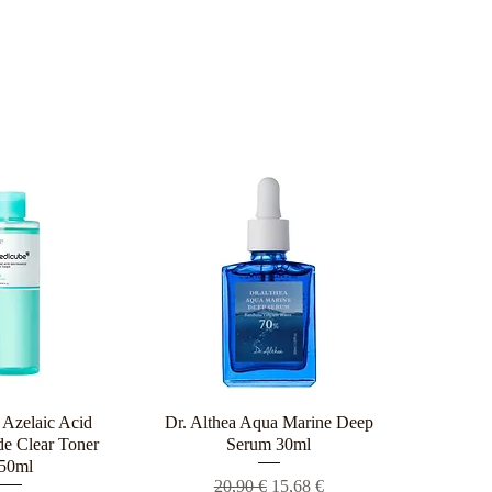
Azelaic Acid
ρη προβολή
Dr. Althea Aqua Marine Deep
Γρήγορη προβολή
e Clear Toner
Serum 30ml
50ml
Κανονική τιμή
Τιμή Έκπτωσης
20,90 €
15,68 €