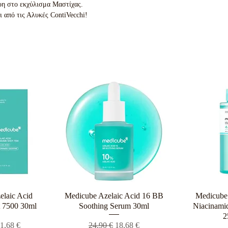
ρη στο εκχύλισμα Μαστίχας.
 από τις Αλυκές ContiVecchi!
elaic Acid
ροβολή
Medicube Azelaic Acid 16 BB
Γρήγορη προβολή
Medicube 
Γρήγο
 7500 30ml
Soothing Serum 30ml
Niacinamid
2
 τιμή
ιμή Έκπτωσης
Κανονική τιμή
Τιμή Έκπτωσης
1,68 €
24,90 €
18,68 €