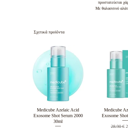
προστατεύεται χά
Με θαλασσινό αλάτι
Σχετικά προϊόντα
Medicube Azelaic Acid
Γρήγορη προβολή
Medicube Az
Γρήγορη π
Exosome Shot Serum 2000
Exosome Shot
30ml
Κανονική
Τ
28,90 €
2