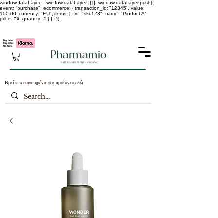
window.dataLayer = window.dataLayer || []; window.dataLayer.push({
event: "purchase", ecommerce: { transaction_id: "12345", value:
100.00, currency: "EU", items: [ { id: "sku123", name: "Product A",
price: 50, quantity: 2 } ] } });
-25% σε ΟΛΑ τα κορεάτικα καλλυντικά !!!!
Βρείτε τα αγαπημένα σας προϊόντα εδώ: