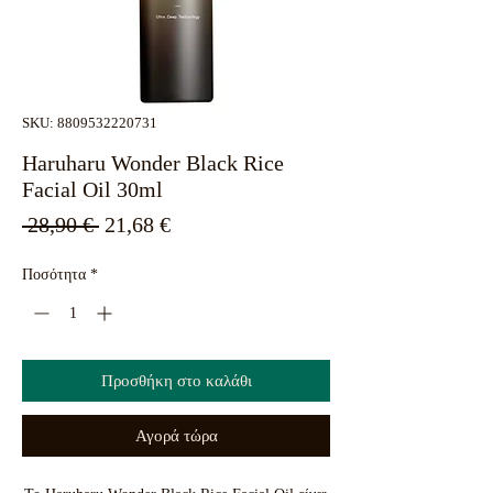
SKU: 8809532220731
Haruharu Wonder Black Rice
Facial Oil 30ml
Κανονική
Τιμή
 28,90 € 
21,68 €
τιμή
Έκπτωσης
Ποσότητα
*
Προσθήκη στο καλάθι
Αγορά τώρα