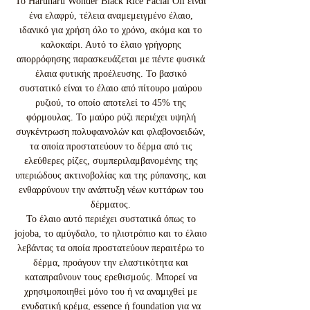
To Haruharu Wonder Black Rice Facial Oil είναι
ένα ελαφρύ, τέλεια αναμεμειγμένο έλαιο,
ιδανικό για χρήση όλο το χρόνο, ακόμα και το
καλοκαίρι. Αυτό το έλαιο γρήγορης
απορρόφησης παρασκευάζεται με πέντε φυσικά
έλαια φυτικής προέλευσης. Το βασικό
συστατικό είναι το έλαιο από πίτουρο μαύρου
ρυζιού, το οποίο αποτελεί το 45% της
φόρμουλας. Το μαύρο ρύζι περιέχει υψηλή
συγκέντρωση πολυφαινολών και φλαβονοειδών,
τα οποία προστατεύουν το δέρμα από τις
ελεύθερες ρίζες, συμπεριλαμβανομένης της
υπεριώδους ακτινοβολίας και της ρύπανσης, και
ενθαρρύνουν την ανάπτυξη νέων κυττάρων του
δέρματος.
Το έλαιο αυτό περιέχει συστατικά όπως το
jojoba, το αμύγδαλο, το ηλιοτρόπιο και το έλαιο
λεβάντας τα οποία προστατεύουν περαιτέρω το
δέρμα, προάγουν την ελαστικότητα και
καταπραΰνουν τους ερεθισμούς. Μπορεί να
χρησιμοποιηθεί μόνο του ή να αναμιχθεί με
ενυδατική κρέμα, essence ή foundation για να