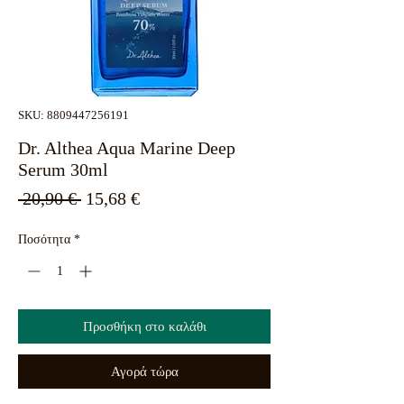
SKU: 8809447256191
Dr. Althea Aqua Marine Deep
Serum 30ml
Κανονική
Τιμή
 20,90 € 
15,68 €
τιμή
Έκπτωσης
Ποσότητα
*
Προσθήκη στο καλάθι
Αγορά τώρα