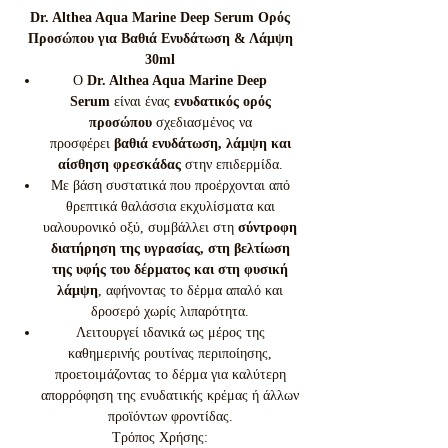
Dr. Althea Aqua Marine Deep Serum Ορός
Προσώπου για Βαθιά Ενυδάτωση & Λάμψη
30ml
Ο
Dr. Althea Aqua Marine Deep
Serum
είναι ένας
ενυδατικός ορός
προσώπου
σχεδιασμένος να
προσφέρει
βαθιά ενυδάτωση, λάμψη και
αίσθηση φρεσκάδας
στην επιδερμίδα.
Με βάση συστατικά που προέρχονται από
θρεπτικά θαλάσσια εκχυλίσματα και
υαλουρονικό οξύ, συμβάλλει στη
σύντροφη
διατήρηση της υγρασίας, στη βελτίωση
της υφής του δέρματος και στη φυσική
λάμψη
, αφήνοντας το δέρμα απαλό και
δροσερό χωρίς λιπαρότητα.
Λειτουργεί ιδανικά ως μέρος της
καθημερινής ρουτίνας περιποίησης,
προετοιμάζοντας το δέρμα για καλύτερη
απορρόφηση της ενυδατικής κρέμας ή άλλων
προϊόντων φροντίδας.
Τρόπος Χρήσης: