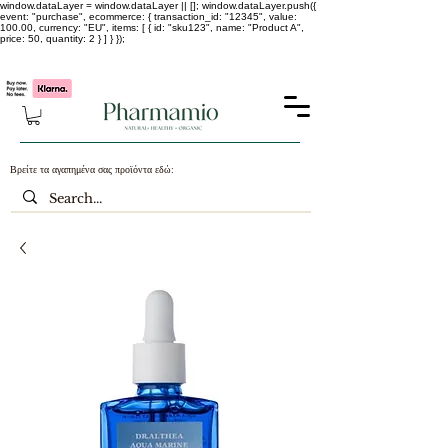
window.dataLayer = window.dataLayer || []; window.dataLayer.push({
event: "purchase", ecommerce: { transaction_id: "12345", value:
100.00, currency: "EU", items: [ { id: "sku123", name: "Product A",
price: 50, quantity: 2 } ] } });
-25% σε ΟΛΑ τα κορεάτικα καλλυντικά !!!!
Βρείτε τα αγαπημένα σας προϊόντα εδώ: