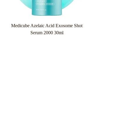
Medicube Azelaic Acid Exosome Shot
Serum 2000 30ml
Κανονική τιμή
Τιμή Έκπτωσης
26,90 €
20,18 €