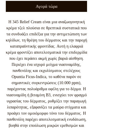
Αγορά τώρα
Η 345 Relief Cream είναι μια αναζωογονητική
κρέμα τζελ πλούσια σε θρεπτικά συστατικά που
τα συνδυάζει επιδέξια για την αντιμετώπιση των
κηλίδων, τη θρέψη του δέρματος και την παροχή
καταπραϋντικής φροντίδας. Αυτή η ελαφριά
κρέμα φροντίζει αποτελεσματικά την επιδερμίδα
που έχει περάσει ακμή χωρίς βαριά αίσθηση.
Περιέχει ένα ισχυρό μείγμα νιασιναμίδης,
πανθενόλης και εκχυλίσματος στελέχους
Opuntia Ficus-Indica, το καθένα παρόν σε
σημαντικές συγκεντρώσεις (10.000 ppm),
παρέχοντας πολυάριθμα οφέλη για το δέρμα. Η
νιασιναμίδη ή βιταμίνη Β3, ενισχύει τον φραγμό
υγρασίας του δέρματος, ρυθμίζει την παραγωγή
λιπαρότητας, εξαφανίζει τα μαύρα στίγματα και
προάγει τον ομοιόμορφο τόνο του δέρματος. Η
πανθενόλη παρέχει αποτελεσματική ενυδάτωση,
βοηθά στην επούλωση μικρών ερεθισμών και