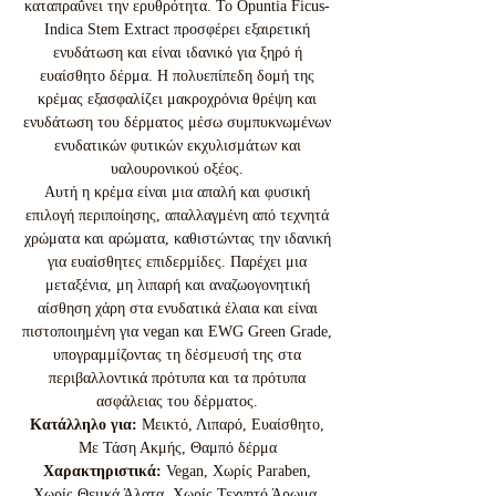
καταπραΰνει την ερυθρότητα. Το Opuntia Ficus-
Indica Stem Extract προσφέρει εξαιρετική
ενυδάτωση και είναι ιδανικό για ξηρό ή
ευαίσθητο δέρμα. Η πολυεπίπεδη δομή της
κρέμας εξασφαλίζει μακροχρόνια θρέψη και
ενυδάτωση του δέρματος μέσω συμπυκνωμένων
ενυδατικών φυτικών εκχυλισμάτων και
υαλουρονικού οξέος.
Αυτή η κρέμα είναι μια απαλή και φυσική
επιλογή περιποίησης, απαλλαγμένη από τεχνητά
χρώματα και αρώματα, καθιστώντας την ιδανική
για ευαίσθητες επιδερμίδες. Παρέχει μια
μεταξένια, μη λιπαρή και αναζωογονητική
αίσθηση χάρη στα ενυδατικά έλαια και είναι
πιστοποιημένη για vegan και EWG Green Grade,
υπογραμμίζοντας τη δέσμευσή της στα
περιβαλλοντικά πρότυπα και τα πρότυπα
ασφάλειας του δέρματος.
Κατάλληλο για:
Μεικτό, Λιπαρό, Ευαίσθητο,
Με Τάση Ακμής, Θαμπό δέρμα
Χαρακτηριστικά:
Vegan, Χωρίς Paraben,
Χωρίς Θειικά Άλατα, Χωρίς Τεχνητό Άρωμα,