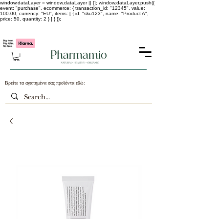
window.dataLayer = window.dataLayer || []; window.dataLayer.push({
event: "purchase", ecommerce: { transaction_id: "12345", value:
100.00, currency: "EU", items: [ { id: "sku123", name: "Product A",
price: 50, quantity: 2 } ] } });
-25% σε ΟΛΑ τα κορεάτικα καλλυντικά !!!!
Βρείτε τα αγαπημένα σας προϊόντα εδώ: