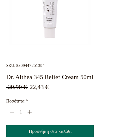
SKU: 8809447251394
Dr. Althea 345 Relief Cream 50ml
Κανονική
Τιμή
 29,90 € 
22,43 €
τιμή
Έκπτωσης
Ποσότητα
*
Προσθήκη στο καλάθι