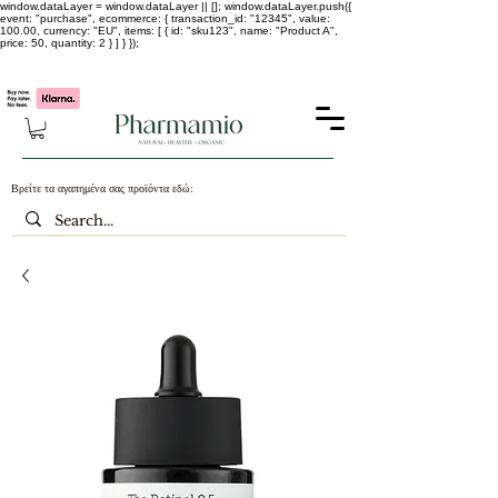
window.dataLayer = window.dataLayer || []; window.dataLayer.push({
event: "purchase", ecommerce: { transaction_id: "12345", value:
100.00, currency: "EU", items: [ { id: "sku123", name: "Product A",
price: 50, quantity: 2 } ] } });
-25% σε ΟΛΑ τα κορεάτικα καλλυντικά !!!!
Βρείτε τα αγαπημένα σας προϊόντα εδώ: