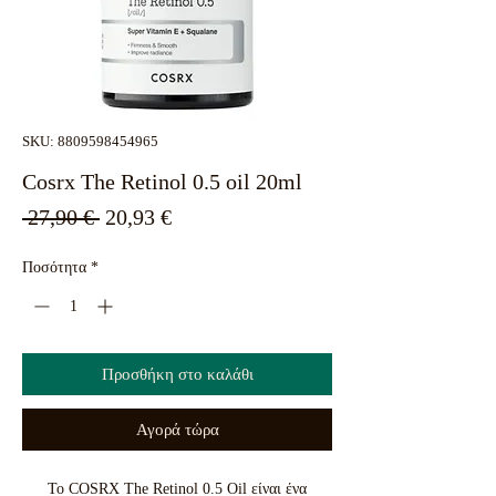
SKU: 8809598454965
Cosrx The Retinol 0.5 oil 20ml
Κανονική
Τιμή
 27,90 € 
20,93 €
τιμή
Έκπτωσης
Ποσότητα
*
Προσθήκη στο καλάθι
Αγορά τώρα
Το COSRX The Retinol 0.5 Oil είναι ένα