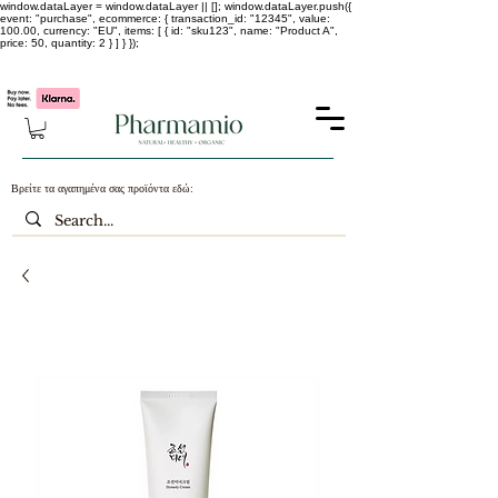
window.dataLayer = window.dataLayer || []; window.dataLayer.push({
event: "purchase", ecommerce: { transaction_id: "12345", value:
100.00, currency: "EU", items: [ { id: "sku123", name: "Product A",
price: 50, quantity: 2 } ] } });
-25% σε ΟΛΑ τα κορεάτικα καλλυντικά !!!!
Βρείτε τα αγαπημένα σας προϊόντα εδώ: