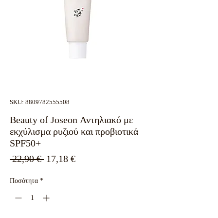
SKU: 8809782555508
Beauty of Joseon Αντηλιακό με
εκχύλισμα ρυζιού και προβιοτικά
SPF50+
Κανονική
Τιμή
 22,90 € 
17,18 €
τιμή
Έκπτωσης
Ποσότητα
*