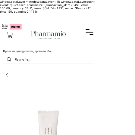
window.dataLayer = window.dataLayer || []; window.dataLayer.push({
event: "purchase", ecommerce: { transaction_id: "12345", value:
100.00, currency: "EU", items: [ { id: "sku123", name: "Product A",
price: 50, quantity: 2 } ] } });
-25% σε ΟΛΑ τα κορεάτικα καλλυντικά !!!!
Βρείτε τα αγαπημένα σας προϊόντα εδώ: