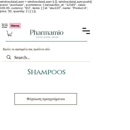
window.dataLayer = window.dataLayer || []; window.dataLayer.push({
event: "purchase", ecommerce: { transaction_id: "12345", value:
100.00, currency: "EU", items: [ { id: "sku123", name: "Product A",
price: 50, quantity: 2 } ] } });
-25% σε ΟΛΑ τα κορεάτικα καλλυντικά !!!!
Βρείτε τα αγαπημένα σας προϊόντα εδώ:
Shampoos
Φόρτωση προηγούμενου