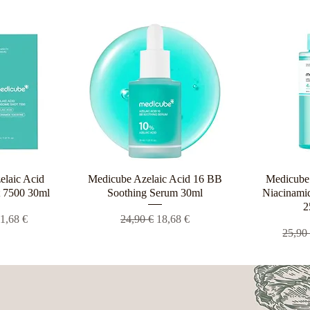
elaic Acid
ροβολή
Medicube Azelaic Acid 16 BB
Γρήγορη προβολή
Medicube 
Γρήγο
 7500 30ml
Soothing Serum 30ml
Niacinamid
2
 τιμή
ιμή Έκπτωσης
Κανονική τιμή
Τιμή Έκπτωσης
1,68 €
24,90 €
18,68 €
Κανον
25,90