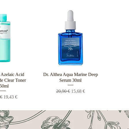
Azelaic Acid
ρη προβολή
Dr. Althea Aqua Marine Deep
Γρήγορη προβολή
e Clear Toner
Serum 30ml
50ml
Κανονική τιμή
Τιμή Έκπτωσης
20,90 €
15,68 €
ική τιμή
Τιμή Έκπτωσης
 €
19,43 €