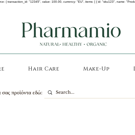
 transaction_id: "12345", value: 100.00, currency: "EU", items: [ { id: "sku123", name: "Product A
-25% σε ΟΛΑ τα κορεάτικα καλλυντικά !
re
Hair Care
Make-Up
 σας προϊόντα εδώ: