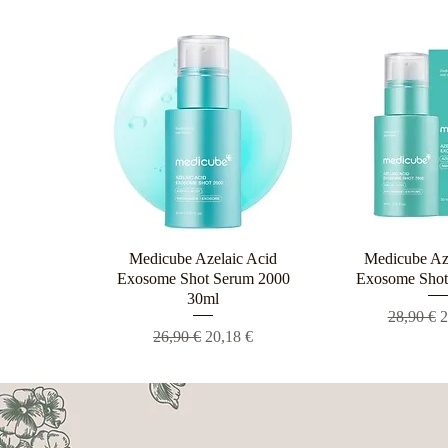
Medicube Azelaic Acid
Γρήγορη προβολή
Medicube Az
Γρήγορη π
Exosome Shot Serum 2000
Exosome Shot
30ml
Κανονική
Τ
28,90 €
2
Κανονική τιμή
Τιμή Έκπτωσης
26,90 €
20,18 €