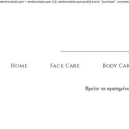
window.dataLayer = window.dataLayer || []; window.dataLayer.push({ event: "purchase", ecommerce: {
Home
Face Care
Body Ca
Βρείτε τα αγαπημένα