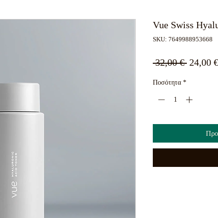
Vue Swiss Hyal
SKU: 7649988953668
Κανονι
 32,00 € 
24,00 
τιμή
Ποσότητα
*
Προ