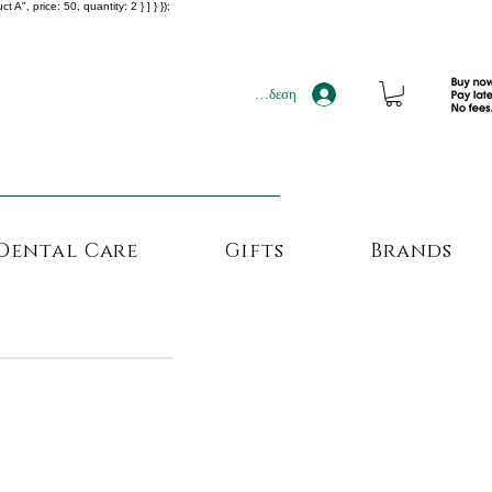
", price: 50, quantity: 2 } ] } });
!!!
Σύνδεση
Dental Care
Gifts
Brands