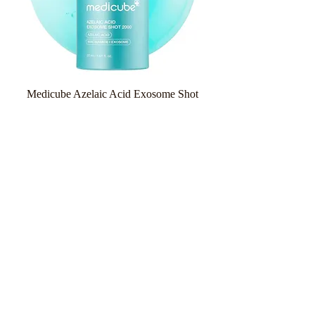
Medicube Azelaic Acid Exosome Shot
Serum 2000 30ml
Κανονική τιμή
Τιμή Έκπτωσης
26,90 €
20,18 €