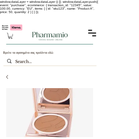
window.dataLayer = window.dataLayer || []; window.dataLayer.push({
event: "purchase", ecommerce: { transaction_id: "12345", value:
100.00, currency: "EU", items: [ { id: "sku123", name: "Product A",
price: 50, quantity: 2 } ] } });
-25% σε ΟΛΑ τα κορεάτικα καλλυντικά !!!!
Βρείτε τα αγαπημένα σας προϊόντα εδώ: