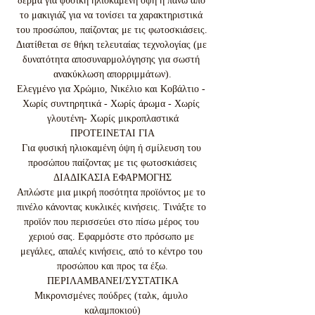
δέρμα για φυσική ηλιοκαμένη όψη ή πάνω από 
το μακιγιάζ για να τονίσει τα χαρακτηριστικά 
του προσώπου, παίζοντας με τις φωτοσκιάσεις. 
Διατίθεται σε θήκη τελευταίας τεχνολογίας (με 
δυνατότητα αποσυναρμολόγησης για σωστή 
ανακύκλωση απορριμμάτων).

Ελεγμένο για Χρώμιο, Νικέλιο και Κοβάλτιο - 
Χωρίς συντηρητικά - Χωρίς άρωμα - Χωρίς 
γλουτένη- Χωρίς μικροπλαστικά

ΠΡΟΤΕΙΝΕΤΑΙ ΓΙΑ

Για φυσική ηλιοκαμένη όψη ή σμίλευση του 
προσώπου παίζοντας με τις φωτοσκιάσεις

ΔΙΑΔΙΚΑΣΙΑ ΕΦΑΡΜΟΓΗΣ

Απλώστε μια μικρή ποσότητα προϊόντος με το 
πινέλο κάνοντας κυκλικές κινήσεις. Τινάξτε το 
προϊόν που περισσεύει στο πίσω μέρος του 
χεριού σας. Εφαρμόστε στο πρόσωπο με 
μεγάλες, απαλές κινήσεις, από το κέντρο του 
προσώπου και προς τα έξω.

ΠΕΡΙΛΑΜΒΑΝΕΙ/ΣΥΣΤΑΤΙΚΑ

Μικρονισμένες πούδρες (ταλκ, άμυλο 
καλαμποκιού)
