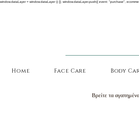
window.dataLayer = window.dataLayer || []; window.dataLayer.push({ event: "purchase", ecommerce: {
Home
Face Care
Body Ca
Βρείτε τα αγαπημένα