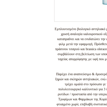
Εμπλουτισμένο βιολογικό αντηλιακό 
χρυσή αναλογία υαλουρονικού οξέο
καταπραΰνει και να ενυδατώνει την
φιλμ μετά την εφαρμογή. Πρόσθετ
πράσινου τσαγιού και brassica olerace
συμβάλλουν στη βελτίωση των υπο
ταχείας απορρόφησης με υφή που μο
Παρέχει ένα αναπνεύσιμο & δροσερό
ξηρών και σκληρών αντηλιακών, ενώ έ
τρέχει ομαλά στο πρόσωπο γε
πολυλειτουργικό καλλυντικό για 3 
ρυτίδων / προστασία από την υπερ
Τροφίμων και Φαρμάκων της Κορέας
φτιαγμένο χωρίς επιβλαβή συστατικ