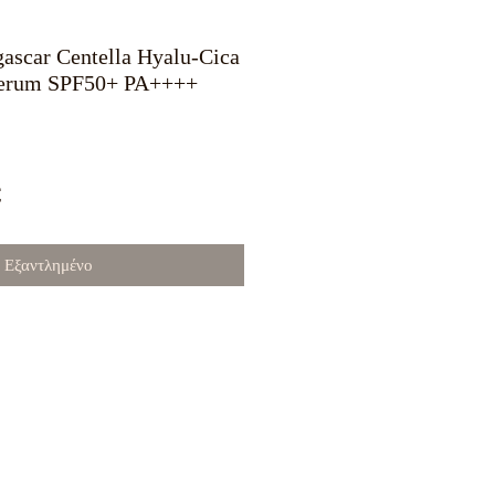
ascar Centella Hyalu-Cica
Serum SPF50+ PA++++
κή
Τιμή
€
Έκπτωσης
Εξαντλημένο