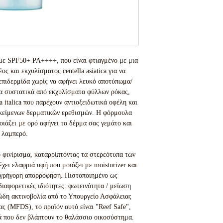
με SPF50+ PA++++, που είναι φτιαγμένο με μια
ς και εκχυλίσματος centella asiatica για να
 επιδερμίδα χωρίς να αφήνει λευκό αποτύπωμα/
α συστατικά από εκχυλίσματα φύλλων ρόκας,
a italica που παρέχουν αντιοξειδωτικά οφέλη και
κείμενων δερματικών ερεθισμών. Η φόρμουλα
ιάζει με ορό αφήνει το δέρμα σας γεμάτο και
λαμπερό.
 φινίρισμα, καταρρίπτοντας τα στερεότυπα των
χει ελαφριά υφή που μοιάζει με moisturizer και
 γρήγορη απορρόφηση. Πιστοποιημένο ως
διαφορετικές ιδιότητες: φωτεινότητα / μείωση
ιώδη ακτινοβολία από το Υπουργείο Ασφάλειας
 (MFDS), το προϊόν αυτό είναι "Reef Safe",
ά που δεν βλάπτουν το θαλάσσιο οικοσύστημα.