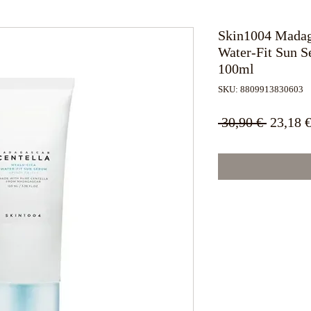
Skin1004 Madag
Water-Fit Sun 
100ml
SKU: 8809913830603
Κανονι
 30,90 € 
23,18 
τιμή