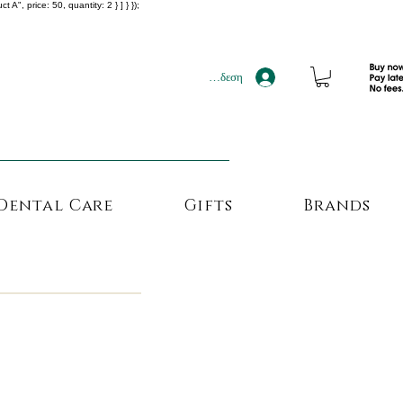
", price: 50, quantity: 2 } ] } });
!!!
Σύνδεση
Dental Care
Gifts
Brands