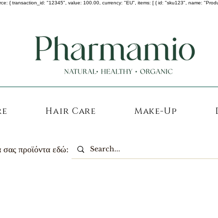
 transaction_id: "12345", value: 100.00, currency: "EU", items: [ { id: "sku123", name: "Product A
-25% σε ΟΛΑ τα κορεάτικα καλλυντικά !
re
Hair Care
Make-Up
 σας προϊόντα εδώ: