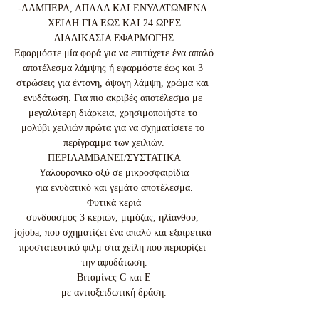
-ΛΑΜΠΕΡΑ, ΑΠΑΛΑ ΚΑΙ ΕΝΥΔΑΤΩΜΕΝΑ 
ΧΕΙΛΗ ΓΙΑ ΕΩΣ ΚΑΙ 24 ΩΡΕΣ

ΔΙΑΔΙΚΑΣΙΑ ΕΦΑΡΜΟΓΗΣ

Εφαρμόστε μία φορά για να επιτύχετε ένα απαλό 
αποτέλεσμα λάμψης ή εφαρμόστε έως και 3 
στρώσεις για έντονη, άψογη λάμψη, χρώμα και 
ενυδάτωση. Για πιο ακριβές αποτέλεσμα με 
μεγαλύτερη διάρκεια, χρησιμοποιήστε το 
μολύβι χειλιών πρώτα για να σχηματίσετε το 
περίγραμμα των χειλιών.

ΠΕΡΙΛΑΜΒΑΝΕΙ/ΣΥΣΤΑΤΙΚΑ

Υαλουρονικό οξύ σε μικροσφαιρίδια

για ενυδατικό και γεμάτο αποτέλεσμα.

Φυτικά κεριά

συνδυασμός 3 κεριών, μιμόζας, ηλίανθου, 
jojoba, που σχηματίζει ένα απαλό και εξαιρετικά 
προστατευτικό φιλμ στα χείλη που περιορίζει 
την αφυδάτωση.

Βιταμίνες C και Ε

με αντιοξειδωτική δράση.