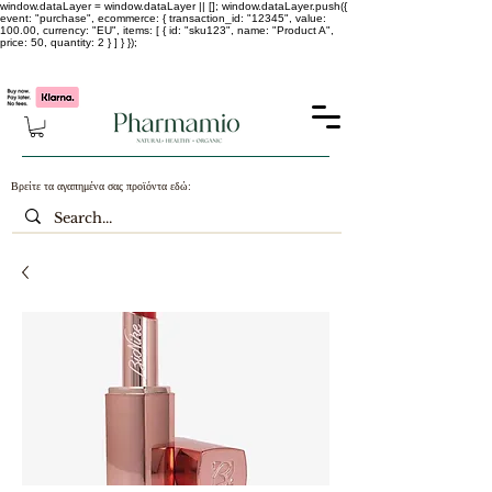
window.dataLayer = window.dataLayer || []; window.dataLayer.push({
event: "purchase", ecommerce: { transaction_id: "12345", value:
100.00, currency: "EU", items: [ { id: "sku123", name: "Product A",
price: 50, quantity: 2 } ] } });
-25% σε ΟΛΑ τα κορεάτικα καλλυντικά !!!!
Βρείτε τα αγαπημένα σας προϊόντα εδώ: