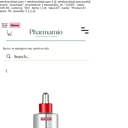
window.dataLayer = window.dataLayer || []; window.dataLayer.push({
event: "purchase", ecommerce: { transaction_id: "12345", value:
100.00, currency: "EU", items: [ { id: "sku123", name: "Product A",
price: 50, quantity: 2 } ] } });
-25% σε ΟΛΑ τα κορεάτικα καλλυντικά !!!!
Βρείτε τα αγαπημένα σας προϊόντα εδώ: