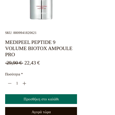
SKU: 8809941820621
MEDIPEEL PEPTIDE 9
VOLUME BIOTOX AMPOULE
PRO
Κανονική
Τιμή
 29,90 € 
22,43 €
τιμή
Έκπτωσης
Ποσότητα
*
Προσθήκη στο καλάθι
Αγορά τώρα