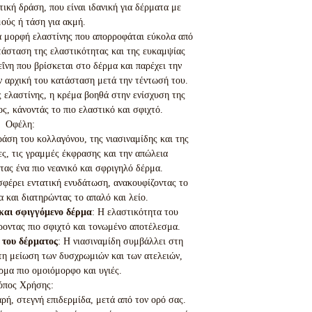
ική δράση, που είναι ιδανική για δέρματα με
ούς ή τάση για ακμή.
ια μορφή ελαστίνης που απορροφάται εύκολα από
τάσταση της ελαστικότητας και της ευκαμψίας
εΐνη που βρίσκεται στο δέρμα και παρέχει την
ν αρχική του κατάσταση μετά την τέντωσή του.
ελαστίνης, η κρέμα βοηθά στην ενίσχυση της
ς, κάνοντάς το πιο ελαστικό και σφιχτό.
Οφέλη:
άση του κολλαγόνου, της νιασιναμίδης και της
ες, τις γραμμές έκφρασης και την απώλεια
ας ένα πιο νεανικό και σφριγηλό δέρμα.
σφέρει εντατική ενυδάτωση, ανακουφίζοντας το
 και διατηρώντας το απαλό και λείο.
 και σφιγγόμενο δέρμα
: Η ελαστικότητα του
ροντας πιο σφιχτό και τονωμένο αποτέλεσμα.
 του δέρματος
: Η νιασιναμίδη συμβάλλει στη
τη μείωση των δυσχρωμιών και των ατελειών,
ρμα πιο ομοιόμορφο και υγιές.
όπος Χρήσης:
ή, στεγνή επιδερμίδα, μετά από τον ορό σας.