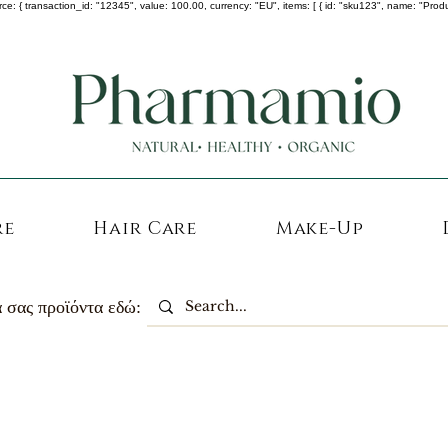
 transaction_id: "12345", value: 100.00, currency: "EU", items: [ { id: "sku123", name: "Product A
-25% σε ΟΛΑ τα κορεάτικα καλλυντικά !
re
Hair Care
Make-Up
 σας προϊόντα εδώ: