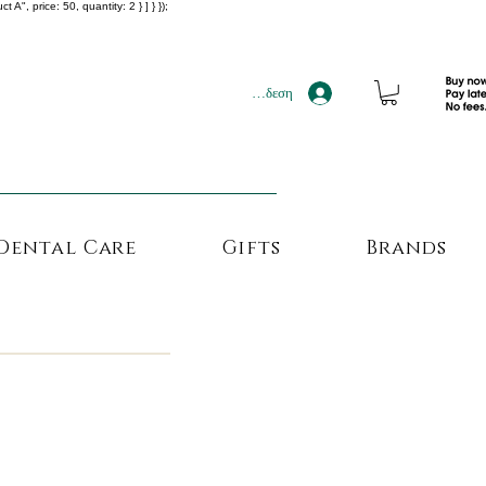
", price: 50, quantity: 2 } ] } });
!!!
Σύνδεση
Dental Care
Gifts
Brands