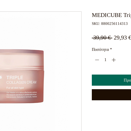
MEDICUBE Trip
SKU: 8800256114313
Κανονι
 39,90 € 
29,93 
τιμή
Ποσότητα
*
Προ