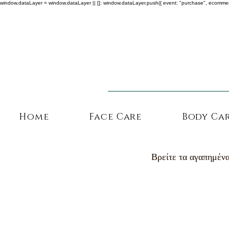
window.dataLayer = window.dataLayer || []; window.dataLayer.push({ event: "purchase", ecommerce: {
Home
Face Care
Body Ca
Βρείτε τα αγαπημένα