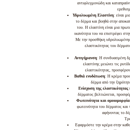
αντιφλεγμονώδη και καταπραϋντ
ερεθισμ
Υδρολυωμένη Ελαστίνη
:
είναι μ
το δέρμα και βοηθά στην αποκα
του. Η ελαστίνη είναι μια πρωτ
ικανότητα του να επιστρέφει στη
Με την προσθήκη υδρολυωμένης 
ελαστικότητας του δέρματο
Αντιγήρανση
: Η συνδυασμένη δρ
ελαστίνης μειώνει τις ρυτίδ
ελαστικότητας, προσφέροντ
Βαθιά ενυδάτωση
: Η κρέμα προ
δέρμα από την ξηρότητα
Ενίσχυση της ελαστικότητας
δέρματος βελτιώνεται, προσφέ
Φωτεινότητα και ομοιομορφία
φωτεινότητα του δέρματος και 
αφήνοντας το δέ
Τρ
Εφαρμόστε την κρέμα στην καθαρ