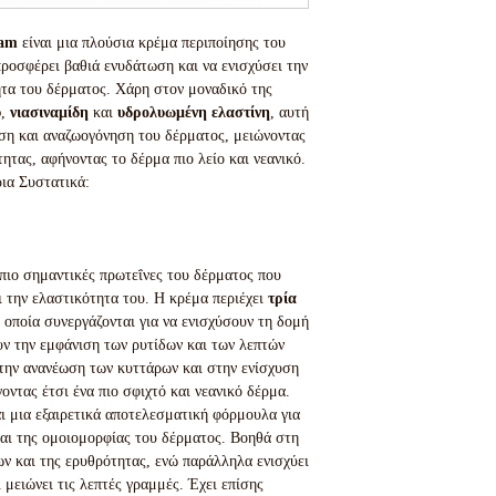
eam
είναι μια πλούσια κρέμα περιποίησης του
προσφέρει βαθιά ενυδάτωση και να ενισχύσει την
ητα του δέρματος. Χάρη στον μοναδικό της
υ
,
νιασιναμίδη
και
υδρολυωμένη ελαστίνη
, αυτή
ση και αναζωογόνηση του δέρματος, μειώνοντας
τητας, αφήνοντας το δέρμα πιο λείο και νεανικό.
ια Συστατικά:
 πιο σημαντικές πρωτεΐνες του δέρματος που
ι την ελαστικότητα του. Η κρέμα περιέχει
τρία
α οποία συνεργάζονται για να ενισχύσουν τη δομή
υν την εμφάνιση των ρυτίδων και των λεπτών
την ανανέωση των κυττάρων και στην ενίσχυση
ντας έτσι ένα πιο σφιχτό και νεανικό δέρμα.
ι μια εξαιρετικά αποτελεσματική φόρμουλα για
και της ομοιομορφίας του δέρματος. Βοηθά στη
ν και της ερυθρότητας, ενώ παράλληλα ενισχύει
μειώνει τις λεπτές γραμμές. Έχει επίσης