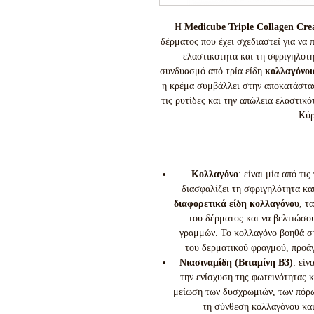
Η
Medicube Triple Collagen Cr
δέρματος που έχει σχεδιαστεί για να 
ελαστικότητα και τη σφριγηλότ
συνδυασμό από τρία είδη
κολλαγόνο
η κρέμα συμβάλλει στην αποκατάστα
τις ρυτίδες και την απώλεια ελαστικό
Κύρ
Κολλαγόνο
:
είναι μία από τις
διασφαλίζει τη σφριγηλότητα κα
διαφορετικά είδη κολλαγόνου
, τ
του δέρματος και να βελτιώσο
γραμμών. Το κολλαγόνο βοηθά σ
του δερματικού φραγμού, προάγο
Νιασιναμίδη (Βιταμίνη B3)
:
είνα
την ενίσχυση της φωτεινότητας 
μείωση των δυσχρωμιών, των πόρω
τη σύνθεση κολλαγόνου και 