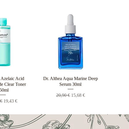
Azelaic Acid
ρη προβολή
Dr. Althea Aqua Marine Deep
Γρήγορη προβολή
e Clear Toner
Serum 30ml
50ml
Κανονική τιμή
Τιμή Έκπτωσης
20,90 €
15,68 €
ική τιμή
Τιμή Έκπτωσης
 €
19,43 €