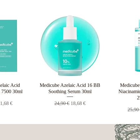
elaic Acid
ροβολή
Medicube Azelaic Acid 16 BB
Γρήγορη προβολή
Medicube 
Γρήγο
 7500 30ml
Soothing Serum 30ml
Niacinamid
2
 τιμή
ιμή Έκπτωσης
Κανονική τιμή
Τιμή Έκπτωσης
1,68 €
24,90 €
18,68 €
Κανον
25,90