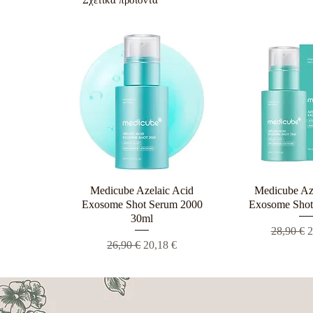
Σχετικά προϊόντα
Medicube Azelaic Acid
Γρήγορη προβολή
Medicube Az
Γρήγορη π
Exosome Shot Serum 2000
Exosome Shot
30ml
Κανονική
Τ
28,90 €
2
Κανονική τιμή
Τιμή Έκπτωσης
26,90 €
20,18 €