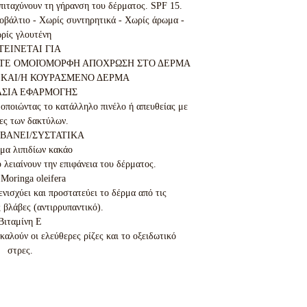
πιταχύνουν τη γήρανση του δέρματος. SPF 15.

οβάλτιο - Χωρίς συντηρητικά - Χωρίς άρωμα - 
ρίς γλουτένη

ΕΙΝΕΤΑΙ ΓΙΑ

ΕΤΕ ΟΜΟΙΌΜΟΡΦΗ ΑΠΟΧΡΩΣΗ ΣΤΟ ΔΕΡΜΑ

 ΚΑΙ/Η ΚΟΥΡΑΣΜΕΝΟ ΔΕΡΜΑ

ΑΣΙΑ ΕΦΑΡΜΟΓΗΣ

οποιώντας το κατάλληλο πινέλο ή απευθείας με 
ες των δακτύλων.

ΒΑΝΕΙ/ΣΥΣΤΑΤΙΚΑ

μα λιπιδίων κακάο

υ λειαίνουν την επιφάνεια του δέρματος.

Moringa oleifera

ισχύει και προστατεύει το δέρμα από τις 
 βλάβες (αντιρρυπαντικό).

Βιταμίνη Ε

αλούν οι ελεύθερες ρίζες και το οξειδωτικό 
στρες.