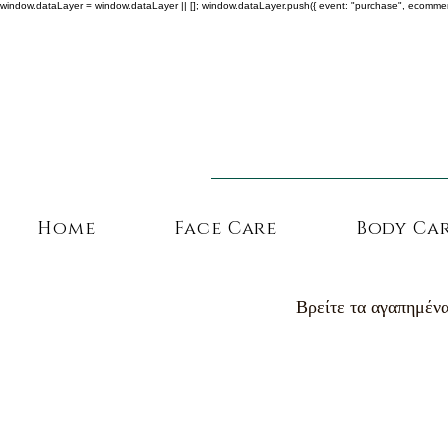
window.dataLayer = window.dataLayer || []; window.dataLayer.push({ event: "purchase", ecommerce: {
Home
Face Care
Body Ca
Βρείτε τα αγαπημένα