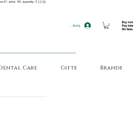
", price: 50, quantity: 2 } ] } });
!!!
Σύνδεση
Dental Care
Gifts
Brands