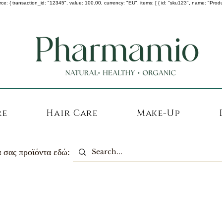
 transaction_id: "12345", value: 100.00, currency: "EU", items: [ { id: "sku123", name: "Product A
-25% σε ΟΛΑ τα κορεάτικα καλλυντικά !
re
Hair Care
Make-Up
 σας προϊόντα εδώ: