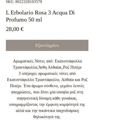
SKU: 8022328103579
L Erbolario Rosa 3 Acqua Di
Profumo 50 ml
Τιμή
28,00 €
Εξαντλημένο
Αρωματικές Νότες από: Εκατοντάφυλλα
Τριαντάφυλλα,Άνθη Αλθαίας,Ροζ Πιπέρι
3 υπέροχες αρωματικές νότες από
Εκατοντάφυλλο Τριαντάφυλλο, Αλθαία και Ροζ
Πιπέρι. Ένα άρωμα σύνθετο, γεμάτο λεπτές
αποχρώσεις, που δίνει μία υποψία ροζ στη
σαγηνευτική δύναμη κάθε γυναίκας,
υπογραμμίζοντας την έμφυτη κομψότητά της
αλλά και την πικάντικα παιχνιδιάρικη
θηλυκότητά της.