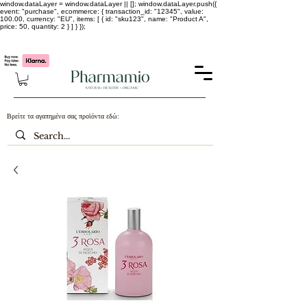
window.dataLayer = window.dataLayer || []; window.dataLayer.push({
event: "purchase", ecommerce: { transaction_id: "12345", value:
100.00, currency: "EU", items: [ { id: "sku123", name: "Product A",
price: 50, quantity: 2 } ] } });
-25% σε ΟΛΑ τα κορεάτικα καλλυντικά !!!!
Βρείτε τα αγαπημένα σας προϊόντα εδώ: