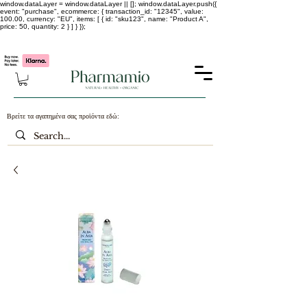
window.dataLayer = window.dataLayer || []; window.dataLayer.push({
event: "purchase", ecommerce: { transaction_id: "12345", value:
100.00, currency: "EU", items: [ { id: "sku123", name: "Product A",
price: 50, quantity: 2 } ] } });
-25% σε ΟΛΑ τα κορεάτικα καλλυντικά !!!!
Βρείτε τα αγαπημένα σας προϊόντα εδώ: