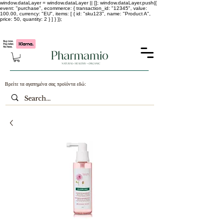
window.dataLayer = window.dataLayer || []; window.dataLayer.push({
event: "purchase", ecommerce: { transaction_id: "12345", value:
100.00, currency: "EU", items: [ { id: "sku123", name: "Product A",
price: 50, quantity: 2 } ] } });
-25% σε ΟΛΑ τα κορεάτικα καλλυντικά !!!!
Βρείτε τα αγαπημένα σας προϊόντα εδώ: