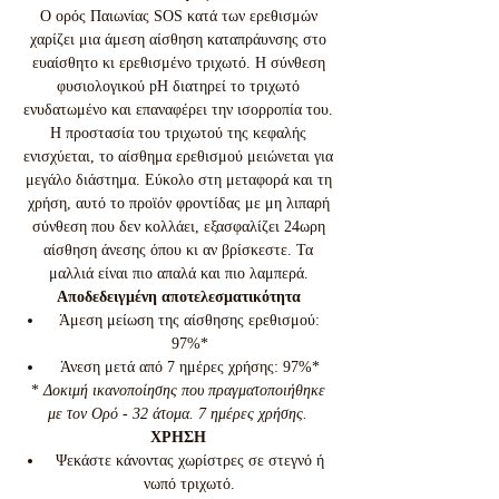
Ο ορός Παιωνίας SOS κατά των ερεθισμών
χαρίζει μια άμεση αίσθηση καταπράυνσης στο
ευαίσθητο κι ερεθισμένο τριχωτό. Η σύνθεση
φυσιολογικού pH διατηρεί το τριχωτό
ενυδατωμένο και επαναφέρει την ισορροπία του.
Η προστασία του τριχωτού της κεφαλής
ενισχύεται, το αίσθημα ερεθισμού μειώνεται για
μεγάλο διάστημα. Εύκολο στη μεταφορά και τη
χρήση, αυτό το προϊόν φροντίδας με μη λιπαρή
σύνθεση που δεν κολλάει, εξασφαλίζει 24ωρη
αίσθηση άνεσης όπου κι αν βρίσκεστε. Τα
μαλλιά είναι πιο απαλά και πιο λαμπερά.
Αποδεδειγμένη αποτελεσματικότητα
Άμεση μείωση της αίσθησης ερεθισμού:
97%*
Άνεση μετά από 7 ημέρες χρήσης: 97%*
*
Δοκιμή ικανοποίησης που πραγματοποιήθηκε
με τον Ορό - 32 άτομα. 7 ημέρες χρήσης.
ΧΡΗΣΗ
Ψεκάστε κάνοντας χωρίστρες σε στεγνό ή
νωπό τριχωτό.