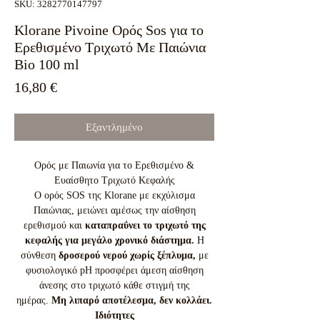
SKU: 3282770147797
Klorane Pivoine Ορός Sos για το
Ερεθισμένο Τριχωτό Με Παιώνια
Bio 100 ml
Τιμή
16,80 €
Εξαντλημένο
Ορός με Παιωνία για το Ερεθισμένο &
Ευαίσθητο Τριχωτό Κεφαλής
O oρός SOS της Klorane με εκχύλισμα
Παιώνιας, μειώνει αμέσως την αίσθηση
ερεθισμού και
καταπραΰνει το τριχωτό της
κεφαλής για μεγάλο χρονικό διάστημα.
Η
σύνθεση
δροσερού νερού χωρίς ξέπλυμα,
με
φυσιολογικό pH προσφέρει άμεση αίσθηση
άνεσης στο τριχωτό κάθε στιγμή της
ημέρας.
Μη λιπαρό αποτέλεσμα, δεν κολλάει.
Ιδιότητες