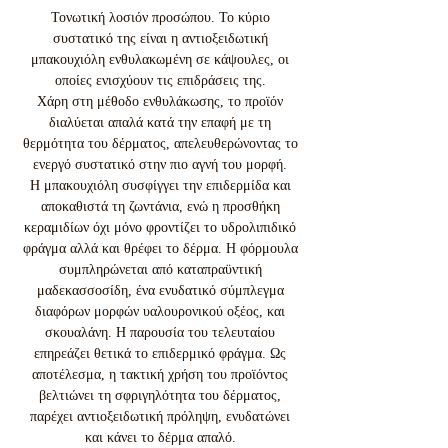
Τονωτική λοσιόν προσώπου. Το κύριο
συστατικό της είναι η αντιοξειδωτική
μπακουχιόλη ενθυλακωμένη σε κάψουλες, οι
οποίες ενισχύουν τις επιδράσεις της.
Χάρη στη μέθοδο ενθυλάκωσης, το προϊόν
διαλύεται απαλά κατά την επαφή με τη
θερμότητα του δέρματος, απελευθερώνοντας το
ενεργό συστατικό στην πιο αγνή του μορφή.
Η μπακουχιόλη συσφίγγει την επιδερμίδα και
αποκαθιστά τη ζωντάνια, ενώ η προσθήκη
κεραμιδίων όχι μόνο φροντίζει το υδρολιπιδικό
φράγμα αλλά και θρέφει το δέρμα. Η φόρμουλα
συμπληρώνεται από καταπραϋντική
μαδεκασσοσίδη, ένα ενυδατικό σύμπλεγμα
διαφόρων μορφών υαλουρονικού οξέος, και
σκουαλάνη. Η παρουσία του τελευταίου
επηρεάζει θετικά το επιδερμικό φράγμα. Ως
αποτέλεσμα, η τακτική χρήση του προϊόντος
βελτιώνει τη σφριγηλότητα του δέρματος,
παρέχει αντιοξειδωτική πρόληψη, ενυδατώνει
και κάνει το δέρμα απαλό.