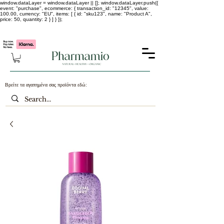
window.dataLayer = window.dataLayer || []; window.dataLayer.push({
event: "purchase", ecommerce: { transaction_id: "12345", value:
100.00, currency: "EU", items: [ { id: "sku123", name: "Product A",
price: 50, quantity: 2 } ] } });
-25% σε ΟΛΑ τα κορεάτικα καλλυντικά !!!!
Βρείτε τα αγαπημένα σας προϊόντα εδώ: