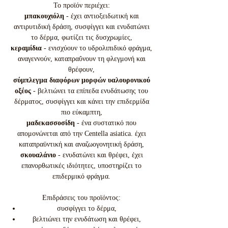
Το προϊόν περιέχει:
μπακουχιόλη
- έχει αντιοξειδωτική και
αντιρυτιδική δράση, συσφίγγει και ενυδατώνει
το δέρμα, φωτίζει τις δυσχρωμίες,
κεραμίδια
- ενισχύουν το υδρολιπιδικό φράγμα,
αναγεννούν, καταπραΰνουν τη φλεγμονή και
θρέφουν,
σύμπλεγμα διαφόρων μορφών υαλουρονικού
οξέος
- βελτιώνει τα επίπεδα ενυδάτωσης του
δέρματος, συσφίγγει και κάνει την επιδερμίδα
πιο εύκαμπτη,
μαδεκασσοσίδη
- ένα συστατικό που
απομονώνεται από την Centella asiatica. έχει
καταπραϋντική και αναζωογονητική δράση,
σκουαλάνιο
- ενυδατώνει και θρέφει, έχει
επανορθωτικές ιδιότητες, υποστηρίζει το
επιδερμικό φράγμα.
Επιδράσεις του προϊόντος:
συσφίγγει το δέρμα,
βελτιώνει την ενυδάτωση και θρέφει,