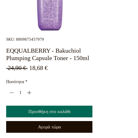
SKU: 8809875457979
EQQUALBERRY - Bakuchiol
Plumping Capsule Toner - 150ml
Κανονική
Τιμή
 24,90 € 
18,68 €
τιμή
Έκπτωσης
Ποσότητα
*
Προσθήκη στο καλάθι
Αγορά τώρα