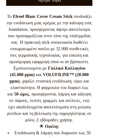
Αγορά τώρα
Το
Elroel Blanc Cover Cream Stick
συνδυάζει
την ενυδάτωση μιας κρέμας με την κάλυψη ενός
foundation, προσφέροντας άψογο αποτέλεσμα
που προσαρμόζεται στον τόνο της επιδερμίδας
σας. Η πρακτική stick συσκευασία διαθέτει
ενσωματωμένο πινέλο με 32.000 συνθετικές
ίνες γερμανικής τεχνολογίας, για εύκολη και
ομοιόμορφη εφαρμογή όπου κι αν βρίσκεστε.
Εμπλουτισμένο με
Γαλλικό Κολλαγόνο
(45.000 ppm)
και
VOLUFILINE™ (20.000
ppm)
, χαρίζει εντατική ενυδάτωση, όγκο και
ελαστικότητα. Η φόρμουλα του διαρκεί έως
και
50 ώρες
, προσφέροντας λάμψη και κάλυψη
σε πόρους, λεπτές γραμμές και ατέλειες, ενώ
έχει αποδεδειγμένα αποτελέσματα στη μείωση
ρυτίδων και τη βελτίωση της σφριγηλότητας σε
μόλις 2 εβδομάδες χρήσης.
🌟
Οφέλη:
Ενυδάτωση & λάμψη που διαρκούν έως 50