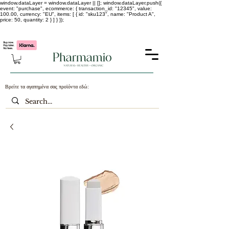
window.dataLayer = window.dataLayer || []; window.dataLayer.push({
event: "purchase", ecommerce: { transaction_id: "12345", value:
100.00, currency: "EU", items: [ { id: "sku123", name: "Product A",
price: 50, quantity: 2 } ] } });
-25% σε ΟΛΑ τα κορεάτικα καλλυντικά !!!!
Βρείτε τα αγαπημένα σας προϊόντα εδώ: