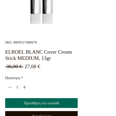
SKU: 8809527486678
ELROEL BLANC Cover Cream
Stick MEDIUM, 13gr
Κανονική
Τιμή
 36,90 € 
27,68 €
τιμή
Έκπτωσης
Ποσότητα
*
Προσθήκη στο καλάθι