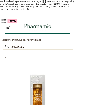
window.dataLayer = window.dataLayer || []; window.dataLayer.push({
event: "purchase", ecommerce: { transaction_id: "12345", value:
100.00, currency: "EU", items: [ { id: "sku123", name: "Product A",
price: 50, quantity: 2 } ] } });
-25% σε ΟΛΑ τα κορεάτικα καλλυντικά !!!!
Βρείτε τα αγαπημένα σας προϊόντα εδώ: