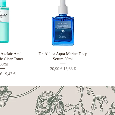
Azelaic Acid
ρη προβολή
Dr. Althea Aqua Marine Deep
Γρήγορη προβολή
e Clear Toner
Serum 30ml
50ml
Κανονική τιμή
Τιμή Έκπτωσης
20,90 €
15,68 €
ική τιμή
Τιμή Έκπτωσης
 €
19,43 €