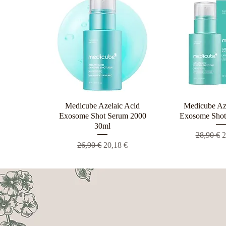
Medicube Azelaic Acid
Γρήγορη προβολή
Medicube Az
Γρήγορη π
Exosome Shot Serum 2000
Exosome Shot
30ml
Κανονική
Τ
28,90 €
2
Κανονική τιμή
Τιμή Έκπτωσης
26,90 €
20,18 €