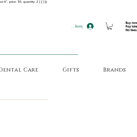
", price: 50, quantity: 2 } ] } });
!!!
Σύνδεση
Dental Care
Gifts
Brands