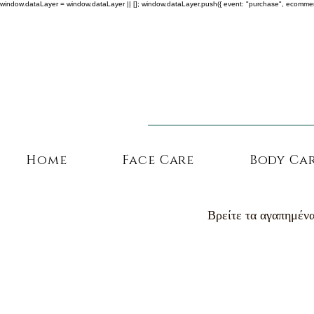
window.dataLayer = window.dataLayer || []; window.dataLayer.push({ event: "purchase", ecommerce: {
Home
Face Care
Body Ca
Βρείτε τα αγαπημένα