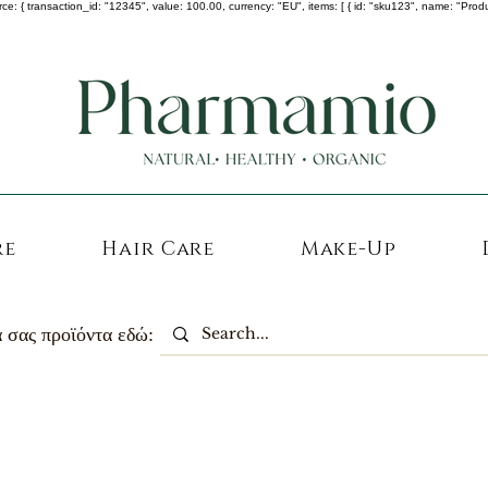
 transaction_id: "12345", value: 100.00, currency: "EU", items: [ { id: "sku123", name: "Product A
-25% σε ΟΛΑ τα κορεάτικα καλλυντικά !
re
Hair Care
Make-Up
 σας προϊόντα εδώ: