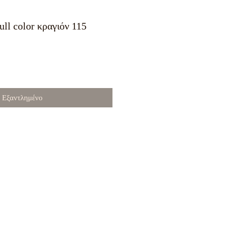
ull color κραγιόν 115
Εξαντλημένο