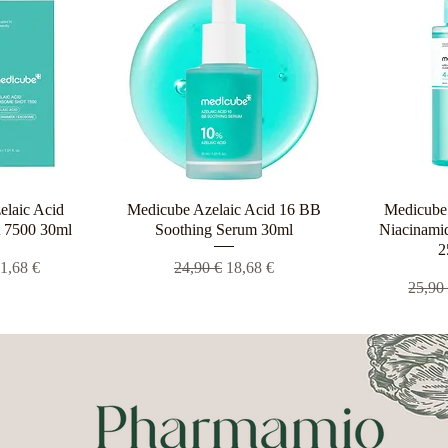
elaic Acid
ροβολή
Medicube Azelaic Acid 16 BB
Γρήγορη προβολή
Medicube 
Γρήγο
 7500 30ml
Soothing Serum 30ml
Niacinamid
2
 τιμή
ιμή Έκπτωσης
Κανονική τιμή
Τιμή Έκπτωσης
1,68 €
24,90 €
18,68 €
Κανον
25,90