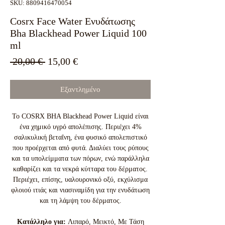
SKU: 8809416470054
Cosrx Face Water Ενυδάτωσης
Bha Blackhead Power Liquid 100
ml
Κανονική
Τιμή
 20,00 € 
15,00 €
τιμή
Έκπτωσης
Εξαντλημένο
Το COSRX BHA Blackhead Power Liquid είναι
ένα χημικό υγρό απολέπισης. Περιέχει 4%
σαλικυλική βεταΐνη, ένα φυσικό απολεπιστικό
που προέρχεται από φυτά. Διαλύει τους ρύπους
και τα υπολείμματα των πόρων, ενώ παράλληλα
καθαρίζει και τα νεκρά κύτταρα του δέρματος.
Περιέχει, επίσης, υαλουρονικό οξύ, εκχύλισμα
φλοιού ιτιάς και νιασιναμίδη για την ενυδάτωση
και τη λάμψη του δέρματος.
Κατάλληλο για:
Λιπαρό, Μεικτό, Με Τάση