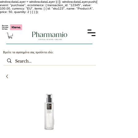
window.dataLayer = window.dataLayer || []; window.dataLayer.push({
event: "purchase", ecommerce: { transaction_id: "12345", value:
100.00, currency: "EU", items: [ { id: "sku123", name: "Product A",
price: 50, quantity: 2 } ] } });
-25% σε ΟΛΑ τα κορεάτικα καλλυντικά !!!!
Βρείτε τα αγαπημένα σας προϊόντα εδώ: